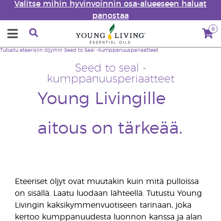
Valitse mihin hyvinvoinnin osa-alueeseen haluat
panostaa
0
Tutustu eteerisiin öljyihin
Seed to Seal -kumppanuusperiaatteet
Seed to seal -
kumppanuusperiaatteet
Young Livingille
aitous on tärkeää.
Eteeriset öljyt ovat muutakin kuin mitä pulloissa
on sisällä. Laatu luodaan lähteellä. Tutustu Young
Livingin kaksikymmenvuotiseen tarinaan, joka
kertoo kumppanuudesta luonnon kanssa ja alan