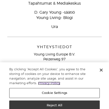
Tapahtumat & Mediakeskus
D. Gary Young -säätiö
Young Living- Blogi
Ura
YHTEYSTIEDOT
Young Living Europe B.V.
Peizerweg 97
9727 AJ Groningen
Netherlands
By clicking “Accept All Cookies”, you agree to the
storing of cookies on your device to enhance site
Ilmainen yhteydenotto lankanumeroista Suomesta
0800
navigation, analyze site usage, and assist in our
913 239
marketing efforts.
Privacy Policy
Email: asiakaspalvelu@youngliving.com
Cookie Settings
Tekijänoikeus © 2021 Young Living Essential Oils. Kaikki oikeudet
pidätetään. |
Reject All
Yksityisyydensuoja