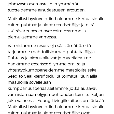
johtavasta asemasta, niin ymmärrät
tuotteidemme ainutlaatuisen aitouden.
Matkallasi hyvinvointiin haluamme kertoa sinulle,
miten puhtaat ja aidot eteeriset öljyt ja niitä
sisältävät tuotteet ovat toimintamme ja
olemuksemme ytimessä.
Varmistamme resursseja säästämättä, että
tarjoamme mahdollisimman puhtaita öljyjä.
Puhtaus ja aitous alkavat jo maatilalta: me
hankimme eteeriset öljymme omilta ja
yhteistyökumppaneidemme maatiloilta sekä
Seed to Seal -sertifioiduilta toimittajilta. Näillä
maatiloilla sovelletaan
kumppanuusperiaatteitamme, jotka auttavat
varmistamaan öljyjen puhtauden toimitusketjun
joka vaiheessa. Young Livingille aitous on tärkeää.
Matkallasi hyvinvointiin haluamme kertoa sinulle,
miten puhtaat ja aidot eteeriset öljyt ovat