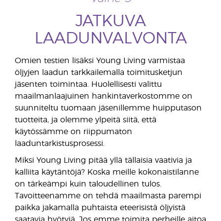
JATKUVA
LAADUNVALVONTA
Omien testien lisäksi Young Living varmistaa
öljyjen laadun tarkkailemalla toimitusketjun
jäsenten toimintaa. Huolellisesti valittu
maailmanlaajuinen hankintaverkostomme on
suunniteltu tuomaan jäsenillemme huipputason
tuotteita, ja olemme ylpeitä siitä, että
käytössämme on riippumaton
laaduntarkistusprosessi.
Miksi Young Living pitää yllä tällaisia vaativia ja
kalliita käytäntöjä? Koska meille kokonaistilanne
on tärkeämpi kuin taloudellinen tulos.
Tavoitteenamme on tehdä maailmasta parempi
paikka jakamalla puhtaista eteerisistä öljyistä
saatavia hyötyjä. Jos emme toimita perheille aitoa