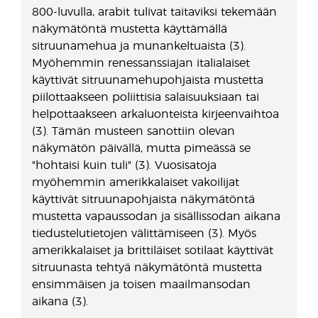
800-luvulla, arabit tulivat taitaviksi tekemään
näkymätöntä mustetta käyttämällä
sitruunamehua ja munankeltuaista (3).
Myöhemmin renessanssiajan italialaiset
käyttivät sitruunamehupohjaista mustetta
piilottaakseen poliittisia salaisuuksiaan tai
helpottaakseen arkaluonteista kirjeenvaihtoa
(3). Tämän musteen sanottiin olevan
näkymätön päivällä, mutta pimeässä se
"hohtaisi kuin tuli" (3). Vuosisatoja
myöhemmin amerikkalaiset vakoilijat
käyttivät sitruunapohjaista näkymätöntä
mustetta vapaussodan ja sisällissodan aikana
tiedustelutietojen välittämiseen (3). Myös
amerikkalaiset ja brittiläiset sotilaat käyttivät
sitruunasta tehtyä näkymätöntä mustetta
ensimmäisen ja toisen maailmansodan
aikana (3).