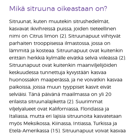
Mikä sitruuna oikeastaan on?
Sitruunat, kuten muutekin sitrushedelmät,
kasvavat ikivihreissä puissa, joiden tieteellinen
nimi on Citrus limon (2). Sitruunapuut viihtyvät
parhaiten trooppisessa ilmastossa, jossa on
lämmitä ja kosteaa. Sitruunapuut ovat kuitenkin
erittäin herkkiä kylmälle eivätkä selviä viileässä (2).
Sitruunapuut ovat kuitenkin maanviljelijöiden
keskuudessa tunnettuja kyvystään kasvaa
huonossakin maaperässä, ja ne voivatkin kasvaa
paikoissa, joissa muun tyyppiset kasvit eivät
selviäisi. Tänä päivänä maailmassa on yli 20
erilaista sitruunalajiketta (2). Suurimmat
viljelyalueet ovat Kaliforniassa, Floridassa ja
Italiassa, mutta eri lajisia sitruunoita kasvatetaan
myös Meksikossa, Kiinassa, Intiassa, Turkissa ja
Etelä-Amerikassa (15). Sitruunapuut voivat kasvaa