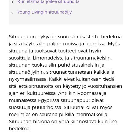
Kun elämä tarjoilee sitruunoita
Young Livingin sitruunaöljy
Sitruuna on nykyään suuresti rakastettu hedelmä
ja sitä käytetään paljon ruoissa ja juomissa. Myös
sitruunalta tuoksuvat tuotteet ovat hyvin
suosittuja. Limonadeista ja sitruunamakeisiin,
sitruunan tuoksuisiin puhdistusaineisiin ja
sitruunaöljyihin, sitruunat tunnetaan kaikkialla
nykymaailmassa. Kaikki eivät kuitenkaan tiedä
sitä, että sitruunoita on käytetty jo vuosituhansien
ajan eri kulttuureissa. Antiikin Roomassa ja
muinaisessa Egyptissä sitruunapuut olivat
suosittuja puutarhoissa. Sitruunat olivat myös
merimiesten seurana pitkillä merimatkoilla.
Sitruunan historia on yhtä kiinnostava kuin itse
hedelmä.