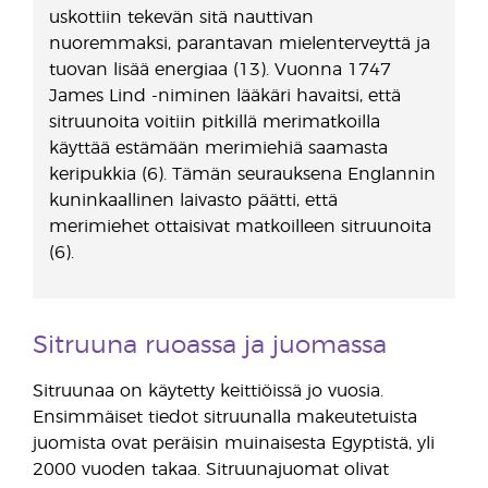
uskottiin tekevän sitä nauttivan
nuoremmaksi, parantavan mielenterveyttä ja
tuovan lisää energiaa (13). Vuonna 1747
James Lind -niminen lääkäri havaitsi, että
sitruunoita voitiin pitkillä merimatkoilla
käyttää estämään merimiehiä saamasta
keripukkia (6). Tämän seurauksena Englannin
kuninkaallinen laivasto päätti, että
merimiehet ottaisivat matkoilleen sitruunoita
(6).
Sitruuna ruoassa ja juomassa
Sitruunaa on käytetty keittiöissä jo vuosia.
Ensimmäiset tiedot sitruunalla makeutetuista
juomista ovat peräisin muinaisesta Egyptistä, yli
2000 vuoden takaa. Sitruunajuomat olivat