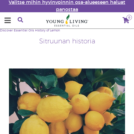
Valitse mihin hyvinvoinnin osa-alueeseen haluat
panostaa
0
Discover Essential Oils
History of Lemon
Sitruunan historia