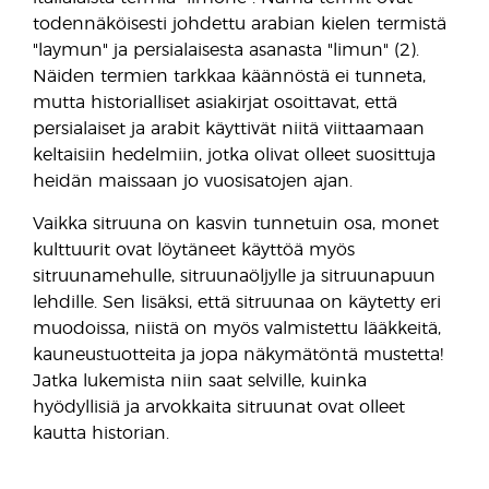
todennäköisesti johdettu arabian kielen termistä
"laymun" ja persialaisesta asanasta "limun" (2).
Näiden termien tarkkaa käännöstä ei tunneta,
mutta historialliset asiakirjat osoittavat, että
persialaiset ja arabit käyttivät niitä viittaamaan
keltaisiin hedelmiin, jotka olivat olleet suosittuja
heidän maissaan jo vuosisatojen ajan.
Vaikka sitruuna on kasvin tunnetuin osa, monet
kulttuurit ovat löytäneet käyttöä myös
sitruunamehulle, sitruunaöljylle ja sitruunapuun
lehdille. Sen lisäksi, että sitruunaa on käytetty eri
muodoissa, niistä on myös valmistettu lääkkeitä,
kauneustuotteita ja jopa näkymätöntä mustetta!
Jatka lukemista niin saat selville, kuinka
hyödyllisiä ja arvokkaita sitruunat ovat olleet
kautta historian.