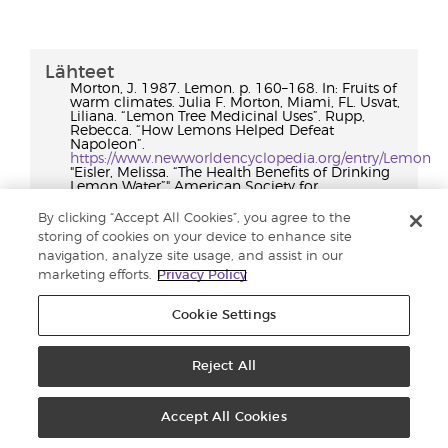
Lähteet
Morton, J. 1987. Lemon. p. 160–168. In: Fruits of
warm climates. Julia F. Morton, Miami, FL. Usvat,
Liliana. “Lemon Tree Medicinal Uses”. Rupp,
Rebecca. “How Lemons Helped Defeat
Napoleon”.
https://www.newworldencyclopedia.org/entry/Lemon
"Eisler, Melissa. “The Health Benefits of Drinking
Lemon Water”" American Society for
Horticultural Science. "Genetic origin of
cultivated citrus determined: Researchers find
By clicking “Accept All Cookies”, you agree to the
evidence of origins of orange, lime, lemon,
storing of cookies on your device to enhance site
grapefruit, other citrus species." ScienceDaily.
navigation, analyze site usage, and assist in our
ScienceDaily, 26 January 2011 Holland, Brynn.
“How Citrus Fruits Became an Ancient Status
marketing efforts.
Privacy Policy
Symbol” Long, April, 2010. “The History of
Beauty”
Cookie Settings
Reject All
History of
Frankincense
Accept All Cookies