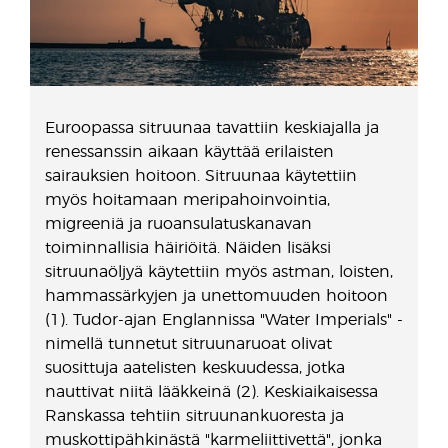
Euroopassa sitruunaa tavattiin keskiajalla ja
renessanssin aikaan käyttää erilaisten
sairauksien hoitoon. Sitruunaa käytettiin
myös hoitamaan meripahoinvointia,
migreeniä ja ruoansulatuskanavan
toiminnallisia häiriöitä. Näiden lisäksi
sitruunaöljyä käytettiin myös astman, loisten,
hammassärkyjen ja unettomuuden hoitoon
(1). Tudor-ajan Englannissa "Water Imperials" -
nimellä tunnetut sitruunaruoat olivat
suosittuja aatelisten keskuudessa, jotka
nauttivat niitä lääkkeinä (2). Keskiaikaisessa
Ranskassa tehtiin sitruunankuoresta ja
muskottipähkinästä "karmeliittivettä", jonka