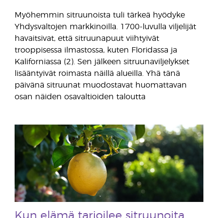
Myöhemmin sitruunoista tuli tärkeä hyödyke
Yhdysvaltojen markkinoilla. 1700-luvulla viljelijät
havaitsivat, että sitruunapuut viihtyivät
trooppisessa ilmastossa, kuten Floridassa ja
Kaliforniassa (2). Sen jälkeen sitruunaviljelykset
lisääntyivät roimasta näillä alueilla. Yhä tänä
päivänä sitruunat muodostavat huomattavan
osan näiden osavaltioiden taloutta
Kun elämä tarjoilee sitruunoita