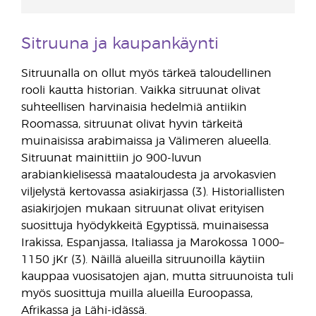
Sitruuna ja kaupankäynti
Sitruunalla on ollut myös tärkeä taloudellinen
rooli kautta historian. Vaikka sitruunat olivat
suhteellisen harvinaisia hedelmiä antiikin
Roomassa, sitruunat olivat hyvin tärkeitä
muinaisissa arabimaissa ja Välimeren alueella.
Sitruunat mainittiin jo 900-luvun
arabiankielisessä maataloudesta ja arvokasvien
viljelystä kertovassa asiakirjassa (3). Historiallisten
asiakirjojen mukaan sitruunat olivat erityisen
suosittuja hyödykkeitä Egyptissä, muinaisessa
Irakissa, Espanjassa, Italiassa ja Marokossa 1000–
1150 jKr (3). Näillä alueilla sitruunoilla käytiin
kauppaa vuosisatojen ajan, mutta sitruunoista tuli
myös suosittuja muilla alueilla Euroopassa,
Afrikassa ja Lähi-idässä.