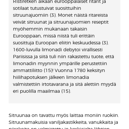
Ristiretken aikaan eurooppalaiset ritarit ja
sotilaat tutustuivat suosittuihin
sitruunajuomiin (3). Monet näistä ritareista
veivät sitruunat ja sitruunajuomien reseptit
myöhemmin mukanaan takaisin
Eurooppaan, missä niistä tuli erittäin
suosittuja Euroopan eliitin keskuudessa (3).
1600-luvulla limonadi debytoi virallisesti
Pariisissa ja siitä tuli niin rakastettu tuote, että
limonadin myynnin ympärille perustettiin
ammattiliitto (15)! Vuonna 1780 keksityn
hiilihapotuksen jälkeen limonadia
valmistettiin irtotavarana ja sitä alettiin myydä
eri puolilla maailmaa (15).
Sitruunaa on tavattu myös laittaa moniin ruokiin.
Sitruunamakuisia vaniljakastikkeita, vanukkaita ja