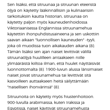
Sen lisäksi, että sitruunaa ja sitruunan eteeristä
öljyä on käytetty lääkinnällisiin ja kulinaarisiin
tarkoituksiin kautta historian, sitruunaa on
käytetty paljon myös kauneudenhoidossa.
Viktoriaanisessa Englannissa sitruunamehua
käytettiin ihonpuhdistusaineena ja sen uskottiin
saavan aikaan "luonnollisen kauneuden" -tyyli,
joka oli muodissa tuon aikakauden aikana (8).
Tämän lisäksi sen ajan naiset levittivät välillä
sitruunaöljyä huulilleen antaakseen niille
ylimääräistä kiiltoa ilman, että huulet näyttäisivät
luonnottomalta (8). 1900-luvun alussa länsimaiset
naiset joivat sitruunamehua tai levittivät sitä
kasvoilleen auttaakseen heitä säilyttämään
"naisellisen ihonvärinsä" (8).
Sitruunoita on käytetty myös hiustenhoitoon.
900-luvulla arabimaissa, kuten Irakissa ja
Egyptissä, naiset käyttivät sitruunamehusta