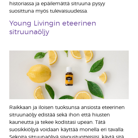
historiassa ja epäilemättä sitruuna pysyy
suosittuna myös tulevaisuudessa.
Young Livingin eteerinen
sitruunaöljy
Raikkaan ja iloisen tuoksunsa ansiosta eteerinen
sitruunaöljy edistää sekä ihon että hiusten
kauneutta ja tekee kodistasi upean. Tätä
suosikkiöljyä voidaan käyttää monella eri tavalla:
Sekoita sitruunaöljyä siivoustuotteisiisi, käytä sitä