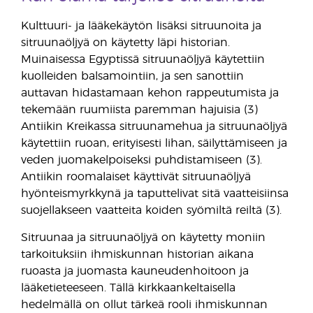
Kulttuuri- ja lääkekäytön lisäksi sitruunoita ja
sitruunaöljyä on käytetty läpi historian.
Muinaisessa Egyptissä sitruunaöljyä käytettiin
kuolleiden balsamointiin, ja sen sanottiin
auttavan hidastamaan kehon rappeutumista ja
tekemään ruumiista paremman hajuisia (3)
Antiikin Kreikassa sitruunamehua ja sitruunaöljyä
käytettiin ruoan, erityisesti lihan, säilyttämiseen ja
veden juomakelpoiseksi puhdistamiseen (3).
Antiikin roomalaiset käyttivät sitruunaöljyä
hyönteismyrkkynä ja taputtelivat sitä vaatteisiinsa
suojellakseen vaatteita koiden syömiltä reiltä (3).
Sitruunaa ja sitruunaöljyä on käytetty moniin
tarkoituksiin ihmiskunnan historian aikana
ruoasta ja juomasta kauneudenhoitoon ja
lääketieteeseen. Tällä kirkkaankeltaisella
hedelmällä on ollut tärkeä rooli ihmiskunnan