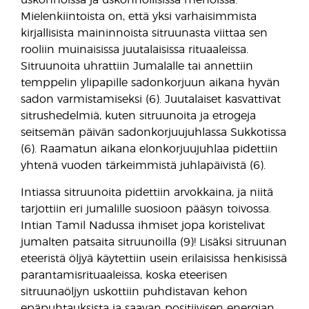
Mielenkiintoista on, että yksi varhaisimmista
kirjallisista maininnoista sitruunasta viittaa sen
rooliin muinaisissa juutalaisissa rituaaleissa.
Sitruunoita uhrattiin Jumalalle tai annettiin
temppelin ylipapille sadonkorjuun aikana hyvän
sadon varmistamiseksi (6). Juutalaiset kasvattivat
sitrushedelmiä, kuten sitruunoita ja etrogeja
seitsemän päivän sadonkorjuujuhlassa Sukkotissa
(6). Raamatun aikana elonkorjuujuhlaa pidettiin
yhtenä vuoden tärkeimmistä juhlapäivistä (6).
Intiassa sitruunoita pidettiin arvokkaina, ja niitä
tarjottiin eri jumalille suosioon pääsyn toivossa.
Intian Tamil Nadussa ihmiset jopa koristelivat
jumalten patsaita sitruunoilla (9)! Lisäksi sitruunan
eteeristä öljyä käytettiin usein erilaisissa henkisissä
parantamisrituaaleissa, koska eteerisen
sitruunaöljyn uskottiin puhdistavan kehon
epäpuhtauksista ja saavan positiivisen energian