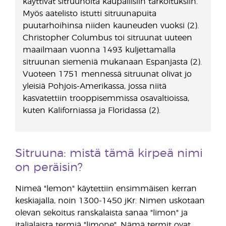
käyttivät sitruunoita kaupallisiin tarkoituksiin.
Myös aatelisto istutti sitruunapuita
puutarhoihinsa niiden kauneuden vuoksi (2).
Christopher Columbus toi sitruunat uuteen
maailmaan vuonna 1493 kuljettamalla
sitruunan siemeniä mukanaan Espanjasta (2).
Vuoteen 1751 mennessä sitruunat olivat jo
yleisiä Pohjois-Amerikassa, jossa niitä
kasvatettiin trooppisemmissa osavaltioissa,
kuten Kaliforniassa ja Floridassa (2).
Sitruuna: mistä tämä kirpeä nimi
on peräisin?
Nimeä "lemon" käytettiin ensimmäisen kerran
keskiajalla, noin 1300-1450 jKr. Nimen uskotaan
olevan sekoitus ranskalaista sanaa "limon" ja
italialaista termiä "limone". Nämä termit ovat