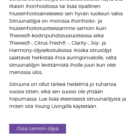
iltaisin ihonhoidossa tai lisää tipallinen
hiustenhoitoaineeseesi sen hyvän tuoksun takia.
Sitruunaöljyä on monissa ihonhoito- ja
hiustenhoitotuotteissamme samoin kuin
Thieves®-kodinpuhdistustuotteissa sekä
Thieves®-, Citrus Fresh® -, Clarity-, Joy- ja
Harmony-öljysekoituksissa. Koska sitrusöljyt
saattavat herkistää ihoa auringonvalolle, vältä
sitruunaöljyn levittämistä iholle juuri kun olet
menossa ulos.
Sitruuna on ollut tärkeä hedelmä jo tuhansia
vuosia sitten, eikä sen suosio ole yhtään
hiipumassa. Lue lisää eteerisestä sitruunaöljystä ja
miten sitä Young Livingillä käytetään.
Osta Lemon-öljyä