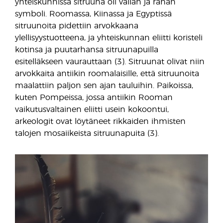
yhteiskunnissa sitruuna oli vallan ja rahan
symboli. Roomassa, Kiinassa ja Egyptissä
sitruunoita pidettiin arvokkaana
ylellisyystuotteena, ja yhteiskunnan eliitti koristeli
kotinsa ja puutarhansa sitruunapuilla
esitelläkseen vaurauttaan (3). Sitruunat olivat niin
arvokkaita antiikin roomalaisille, että sitruunoita
maalattiin paljon sen ajan tauluihin. Paikoissa,
kuten Pompeissa, jossa antiikin Rooman
vaikutusvaltainen eliitti usein kokoontui,
arkeologit ovat löytäneet rikkaiden ihmisten
talojen mosaiikeista sitruunapuita (3).