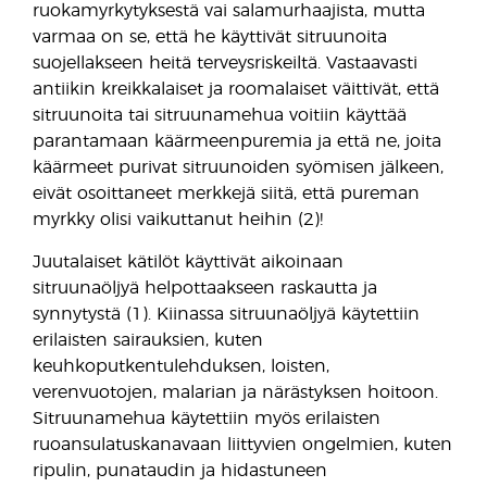
ruokamyrkytyksestä vai salamurhaajista, mutta
varmaa on se, että he käyttivät sitruunoita
suojellakseen heitä terveysriskeiltä. Vastaavasti
antiikin kreikkalaiset ja roomalaiset väittivät, että
sitruunoita tai sitruunamehua voitiin käyttää
parantamaan käärmeenpuremia ja että ne, joita
käärmeet purivat sitruunoiden syömisen jälkeen,
eivät osoittaneet merkkejä siitä, että pureman
myrkky olisi vaikuttanut heihin (2)!
Juutalaiset kätilöt käyttivät aikoinaan
sitruunaöljyä helpottaakseen raskautta ja
synnytystä (1). Kiinassa sitruunaöljyä käytettiin
erilaisten sairauksien, kuten
keuhkoputkentulehduksen, loisten,
verenvuotojen, malarian ja närästyksen hoitoon.
Sitruunamehua käytettiin myös erilaisten
ruoansulatuskanavaan liittyvien ongelmien, kuten
ripulin, punataudin ja hidastuneen