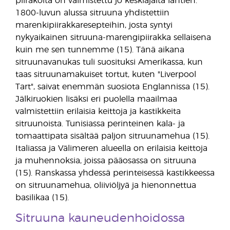
piirakoita on valmistettu jo keskiajalta lähtien.
1800-luvun alussa sitruuna yhdistettiin
marenkipiirakkaresepteihin, josta syntyi
nykyaikainen sitruuna-marengipiirakka sellaisena
kuin me sen tunnemme (15). Tänä aikana
sitruunavanukas tuli suosituksi Amerikassa, kun
taas sitruunamakuiset tortut, kuten "Liverpool
Tart", saivat enemmän suosiota Englannissa (15).
Jälkiruokien lisäksi eri puolella maailmaa
valmistettiin erilaisia keittoja ja kastikkeita
sitruunoista. Tunisiassa perinteinen kala- ja
tomaattipata sisältää paljon sitruunamehua (15).
Italiassa ja Välimeren alueella on erilaisia keittoja
ja muhennoksia, joissa pääosassa on sitruuna
(15). Ranskassa yhdessä perinteisessä kastikkeessa
on sitruunamehua, oliiviöljyä ja hienonnettua
basilikaa (15).
Sitruuna kauneudenhoidossa