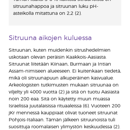
sitruunahappoa ja sitruunan luku pH-
asteikolla mitattuna on 2,2 (2).
Sitruuna aikojen kuluessa
Sitruunan, kuten muidenkin sitrushedelmien
uskotaan olevan peräisin Kaakkois-Aasiasta.
Sitruunat liitetään Kiinaan, Burmaan ja Intian
Assam-nimiseen alueeseen. Ei kuitenkaan tiedetä,
mikä oli sitruunapuun alkuperäinen kasvualue.
Arkeologisten tutkimusten mukaan sitruunaa on
viljelty yli 4000 vuotta (2) ja sitä on tuotu Aasiasta
noin 200 eaa. Sitä on käytetty muun muassa
Israelissa juutalaisissa rituaaleissa (6). Vuoteen 200
jKr mennessä kauppiaat olivat tuoneet sitruunat
Pohjois-Italiaan. Tämän jälkeen sitruunoista tuli
suosittuja roomalaisen ylimystön keskuudessa (2).