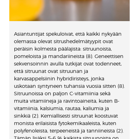
Asiantuntijat spekuloivat, että kaikki nykyään
olemassa olevat sitrushedelmätyypit ovat
peräisin kolmesta päälajista: sitruunoista,
pomeloista ja mandariineista (8). Geneettisen
sekvensoinnin avulla tutkijat ovat todenneet,
että sitruunat ovat sitruunan ja
karvasappelsiinin hybridiristeys, jonka
uskotaan syntyneen tuhansia vuosia sitten (8).
Sitruunoissa on paljon C-vitamiinia sekä
muita vitamiineja ja ravintoaineita, kuten B-
vitamiinia, kalsiumia, rautaa, kaliumia ja
sinkkiä (2). Kemiallisesti sitruunat koostuvat
monista erilaisista fytokemikaaleista, kuten
polyfenoleista, terpeeneistä ja tanniineista (2).
Tämän lisäksi 5-6 % kaikista sitruunoista on