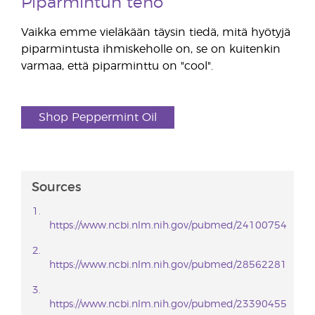
Piparmintun teho
Vaikka emme vieläkään täysin tiedä, mitä hyötyjä
piparmintusta ihmiskeholle on, se on kuitenkin
varmaa, että piparminttu on "cool".
Shop Peppermint Oil
Sources
https://www.ncbi.nlm.nih.gov/pubmed/24100754
https://www.ncbi.nlm.nih.gov/pubmed/28562281
https://www.ncbi.nlm.nih.gov/pubmed/23390455