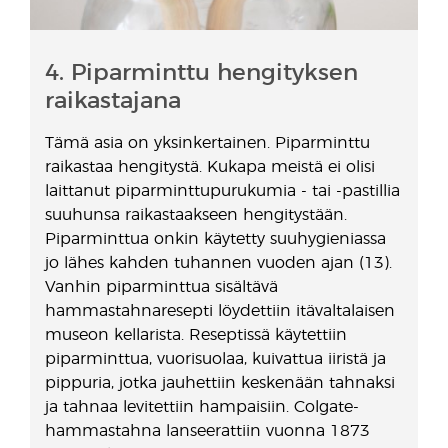
4. Piparminttu hengityksen
raikastajana
Tämä asia on yksinkertainen. Piparminttu
raikastaa hengitystä. Kukapa meistä ei olisi
laittanut piparminttupurukumia - tai -pastillia
suuhunsa raikastaakseen hengitystään.
Piparminttua onkin käytetty suuhygieniassa
jo lähes kahden tuhannen vuoden ajan (13).
Vanhin piparminttua sisältävä
hammastahnaresepti löydettiin itävaltalaisen
museon kellarista. Reseptissä käytettiin
piparminttua, vuorisuolaa, kuivattua iiristä ja
pippuria, jotka jauhettiin keskenään tahnaksi
ja tahnaa levitettiin hampaisiin. Colgate-
hammastahna lanseerattiin vuonna 1873