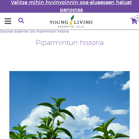
Valitse mihin hyvinvoinnin osa-alueeseen haluat
panostaa
0
Discover Essential Oils
Piparmintun historia
Piparmintun historia