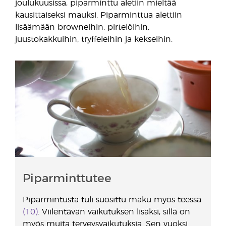
joulukuusissa, piparminttu aletiin mieltää
kausittaiseksi mauksi. Piparminttua alettiin
lisäämään browneihin, pirtelöihin,
juustokakkuihin, tryffeleihin ja kekseihin.
Piparminttutee
Piparmintusta tuli suosittu maku myös teessä
(10)
. Viilentävän vaikutuksen lisäksi, sillä on
myös muita terveysvaikutuksia. Sen vuoksi