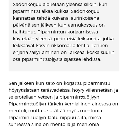
Sadonkorjuu aloitetaan yleensä silloin, kun
piparminttu alkaa kukkia. Sadonkorjuu
kannattaa tehdä kuivana, aurinkoisena
päivänä sen jälkeen kun aamukosteus on
haihtunut. Piparmintun korjaamisessa
käytetään yleensä perinteisiä leikkureita, jotka
leikkaavat kasvin rikkomatta lehtiä. Lehtien
ehjänä säilyttäminen on tärkeää, koska suurin
osa piparminttuöljystä sijaitsee lehdissä.
Sen jälkeen kun sato on korjattu, piparminttu
höyrytislataan teräsvadeissa, höyry viilennetään ja
se erotellaan veteen ja piparminttuöljyyn.
Piparminttuöljyn tärkein kemiallinen ainesosa on
mentoli, mutta se sisältää myös mentonia.
Piparminttuöljyn laatu riippuu siitä, missä
suhteessa siinä on mentolia ja mentonia.