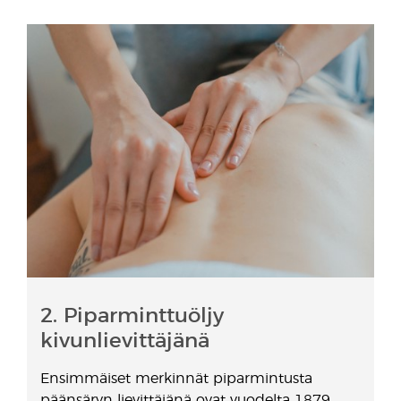
2. Piparminttuöljy
kivunlievittäjänä
Ensimmäiset merkinnät piparmintusta
päänsäryn lievittäjänä ovat vuodelta 1879.