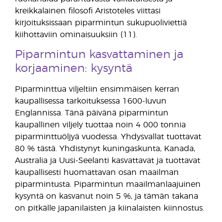
kreikkalainen filosofi Aristoteles viittasi
kirjoituksissaan piparmintun sukupuoliviettiä
kiihottaviin ominaisuuksiin (11).
Piparmintun kasvattaminen ja
korjaaminen: kysyntä
Piparminttua viljeltiin ensimmäisen kerran
kaupallisessa tarkoituksessa 1600-luvun
Englannissa. Tänä päivänä piparmintun
kaupallinen viljely tuottaa noin 4 000 tonnia
piparminttuöljyä vuodessa. Yhdysvallat tuottavat
80 % tästä. Yhdistynyt kuningaskunta, Kanada,
Australia ja Uusi-Seelanti kasvattavat ja tuottavat
kaupallisesti huomattavan osan maailman
piparmintusta. Piparmintun maailmanlaajuinen
kysyntä on kasvanut noin 5 %, ja tämän takana
on pitkälle japanilaisten ja kiinalaisten kiinnostus.