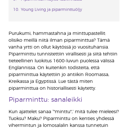
Young Living ja piparminttuöljy
Purukumi, hammastahna ja minttupastellit:
olisiko meillä niitä ilman piparminttua? Tämä
vanha yrtti on ollut käytössä jo vuosituhansia.
Piparminttu tunnistettiin virallisesti ja siitä tehtiin
tieteellinen luokitus 1600-luvun puolessa välissä
Englannissa. On kuitenkin todisteita, että
piparminttua käytettiin jo antiikin Roomassa,
Kreikassa ja Egyptissä. Lue tästä miten
piparminttua on historiallisesti käytetty.
Piparminttu: sanaleikki
Kun ajattelet sanaa ‘"minttu",’ mitä tulee mieleesi?
Tuoksu? Maku? Piparminttu on kenties yhdessä
vihermintun ja lomosalalin kanssa tunnetuin