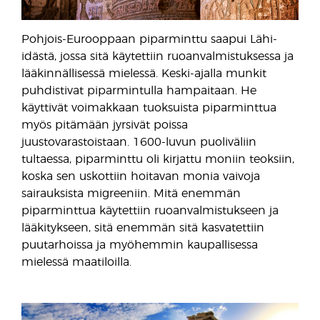
Pohjois-Eurooppaan piparminttu saapui Lähi-
idästä, jossa sitä käytettiin ruoanvalmistuksessa ja
lääkinnällisessä mielessä. Keski-ajalla munkit
puhdistivat piparmintulla hampaitaan. He
käyttivät voimakkaan tuoksuista piparminttua
myös pitämään jyrsivät poissa
juustovarastoistaan. 1600-luvun puoliväliin
tultaessa, piparminttu oli kirjattu moniin teoksiin,
koska sen uskottiin hoitavan monia vaivoja
sairauksista migreeniin. Mitä enemmän
piparminttua käytettiin ruoanvalmistukseen ja
lääkitykseen, sitä enemmän sitä kasvatettiin
puutarhoissa ja myöhemmin kaupallisessa
mielessä maatiloilla.