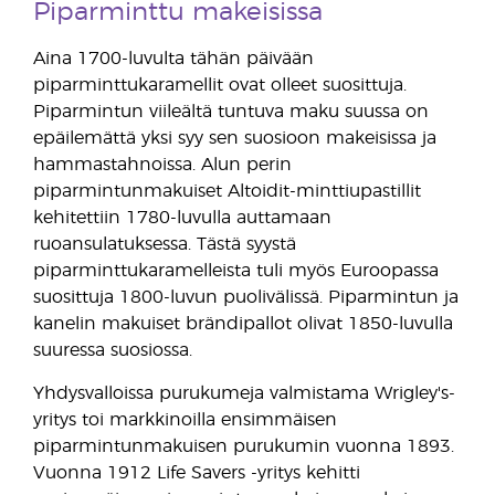
Piparminttu makeisissa
Aina 1700-luvulta tähän päivään
piparminttukaramellit ovat olleet suosittuja.
Piparmintun viileältä tuntuva maku suussa on
epäilemättä yksi syy sen suosioon makeisissa ja
hammastahnoissa. Alun perin
piparmintunmakuiset Altoidit-minttiupastillit
kehitettiin 1780-luvulla auttamaan
ruoansulatuksessa. Tästä syystä
piparminttukaramelleista tuli myös Euroopassa
suosittuja 1800-luvun puolivälissä. Piparmintun ja
kanelin makuiset brändipallot olivat 1850-luvulla
suuressa suosiossa.
Yhdysvalloissa purukumeja valmistama Wrigley's-
yritys toi markkinoilla ensimmäisen
piparmintunmakuisen purukumin vuonna 1893.
Vuonna 1912 Life Savers -yritys kehitti