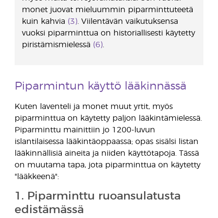
monet juovat mieluummin piparminttuteetä
kuin kahvia
(3)
. Viilentävän vaikutuksensa
vuoksi piparminttua on historiallisesti käytetty
piristämismielessä
(6)
.
Piparmintun käyttö lääkinnässä
Kuten laventeli ja monet muut yrtit, myös
piparminttua on käytetty paljon lääkintämielessä.
Piparminttu mainittiin jo 1200-luvun
islantilaisessa lääkintäoppaassa; opas sisälsi listan
lääkinnällisiä aineita ja niiden käyttötapoja. Tässä
on muutama tapa, jota piparminttua on käytetty
"lääkkeenä":
1. Piparminttu ruoansulatusta
edistämässä