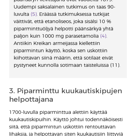
Uudempi saksalainen tutkimus on taas 90-
luvulta
(5)
. Eräässä tutkimuksessa tutkijat
väittivät, että etanoliseos, joka sisälsi 10 %
piparminttuöljyä helpotti päänsärkyä yhtä
paljon kuin 1000 mg parasetamolia
(4)
.
Antiikin Kreikan armeijassa kiellettiin
piparmintun käyttö, koska sen uskottiin
kiihottavan siinä määrin, että sotilaat eivät
pystyneet kunnolla sotimaan taisteluissa (11).
3. Piparminttu kuukautiskipujen
helpottajana
1700-luvulla piparminttua alettiin käyttää
kuukautiskipuihin. Käyttö johtui todennäköisesti
siitä, että piparmintun uskottiin rentouttavan
lihaksia, ja helpottavan siten kuukautisiin liittyviä