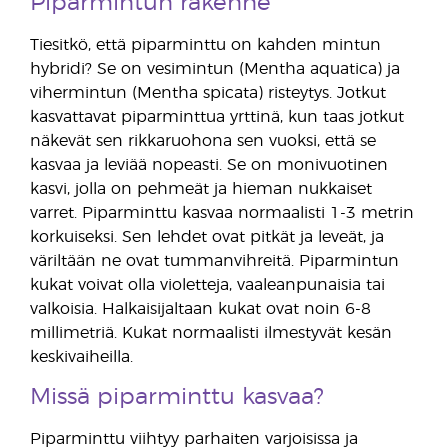
Piparmintun rakenne
Tiesitkö, että piparminttu on kahden mintun
hybridi? Se on vesimintun (Mentha aquatica) ja
vihermintun (Mentha spicata) risteytys. Jotkut
kasvattavat piparminttua yrttinä, kun taas jotkut
näkevät sen rikkaruohona sen vuoksi, että se
kasvaa ja leviää nopeasti. Se on monivuotinen
kasvi, jolla on pehmeät ja hieman nukkaiset
varret. Piparminttu kasvaa normaalisti 1-3 metrin
korkuiseksi. Sen lehdet ovat pitkät ja leveät, ja
väriltään ne ovat tummanvihreitä. Piparmintun
kukat voivat olla violetteja, vaaleanpunaisia tai
valkoisia. Halkaisijaltaan kukat ovat noin 6-8
millimetriä. Kukat normaalisti ilmestyvät kesän
keskivaiheilla.
Missä piparminttu kasvaa?
Piparminttu viihtyy parhaiten varjoisissa ja