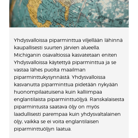
Yhdysvalloissa piparminttua viljellään lähinnä
kaupallisesti suurten järvien alueella.
Michiganin osavaltiossa kasvatetaan eniten
Yhdysvalloissa käytettyä piparminttua ja se
vastaa lähes puolta maailman
piparminttukysynnästä. Yhdysvalloissa
kasvanutta piparminttua pidetään nykyään
huonompilaatuisena kuin kalliimpaa
englantilaista piparminttuöljyä. Ranskalaisesta
piparmintusta saatava öljy on myös
laadullisesti parempaa kuin yhdysvaltalainen
öljy, vaikka se ei voita englantilaisen
piparminttuöljyn laatua.