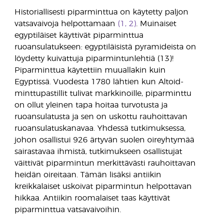
Historiallisesti piparminttua on käytetty paljon
vatsavaivoja helpottamaan
(1, 2)
. Muinaiset
egyptiläiset käyttivät piparminttua
ruoansulatukseen: egyptiläisistä pyramideista on
löydetty kuivattuja piparmintunlehtiä (13)!
Piparminttua käytettiin muuallakin kuin
Egyptissä. Vuodesta 1780 lähtien kun Altoid-
minttupastillit tulivat markkinoille, piparminttu
on ollut yleinen tapa hoitaa turvotusta ja
ruoansulatusta ja sen on uskottu rauhoittavan
ruoansulatuskanavaa. Yhdessä tutkimuksessa,
johon osallistui 926 ärtyvän suolen oireyhtymää
sairastavaa ihmistä, tutkimukseen osallistujat
väittivät piparmintun merkittävästi rauhoittavan
heidän oireitaan. Tämän lisäksi antiikin
kreikkalaiset uskoivat piparmintun helpottavan
hikkaa. Antiikin roomalaiset taas käyttivät
piparminttua vatsavaivoihin.