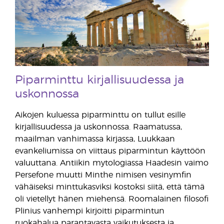
Piparminttu kirjallisuudessa ja
uskonnossa
Aikojen kuluessa piparminttu on tullut esille
kirjallisuudessa ja uskonnossa. Raamatussa,
maailman vanhimassa kirjassa, Luukkaan
evankeliumissa on viittaus piparmintun käyttöön
valuuttana. Antiikin mytologiassa Haadesin vaimo
Persefone muutti Minthe nimisen vesinymfin
vähäiseksi minttukasviksi kostoksi siitä, että tämä
oli vietellyt hänen miehensä. Roomalainen filosofi
Plinius vanhempi kirjoitti piparmintun
ruokahalua parantavasta vaikutuksesta ja