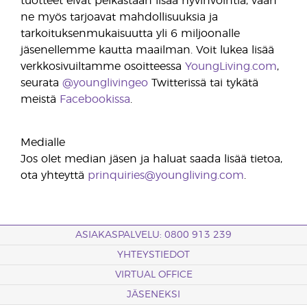
tuotteet eivät pelkästään lisää hyvinvointia, vaan
ne myös tarjoavat mahdollisuuksia ja
tarkoituksenmukaisuutta yli 6 miljoonalle
jäsenellemme kautta maailman. Voit lukea lisää
verkkosivuiltamme osoitteessa
YoungLiving.com
,
seurata
@younglivingeo
Twitterissä tai tykätä
meistä
Facebookissa
.
Medialle
Jos olet median jäsen ja haluat saada lisää tietoa,
ota yhteyttä
prinquiries@youngliving.com
.
ASIAKASPALVELU: 0800 913 239
YHTEYSTIEDOT
VIRTUAL OFFICE
JÄSENEKSI