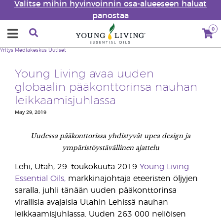
Valitse mihin hyvinvoinnin osa-alueeseen haluat
panostaa
0
Yritys
Mediakeskus
Uutiset
Young Living avaa uuden
globaalin pääkonttorinsa nauhan
leikkaamisjuhlassa
May 29, 2019
Uudessa pääkonttorissa yhdistyvät upea design ja
ympäristöystävällinen ajattelu
Lehi, Utah, 29. toukokuuta 2019
Young Living
Essential Oils,
markkinajohtaja eteeristen öljyjen
saralla, juhli tänään uuden pääkonttorinsa
virallisia avajaisia Utahin Lehissä nauhan
leikkaamisjuhlassa. Uuden 263 000 neliöisen