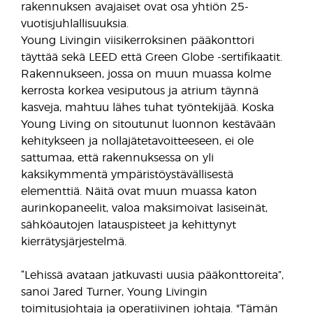
rakennuksen avajaiset ovat osa yhtiön 25-
vuotisjuhlallisuuksia.
Young Livingin viisikerroksinen pääkonttori
täyttää sekä LEED että Green Globe -sertifikaatit.
Rakennukseen, jossa on muun muassa kolme
kerrosta korkea vesiputous ja atrium täynnä
kasveja, mahtuu lähes tuhat työntekijää. Koska
Young Living on sitoutunut luonnon kestävään
kehitykseen ja nollajätetavoitteeseen, ei ole
sattumaa, että rakennuksessa on yli
kaksikymmentä ympäristöystävällisestä
elementtiä. Näitä ovat muun muassa katon
aurinkopaneelit, valoa maksimoivat lasiseinät,
sähköautojen latauspisteet ja kehittynyt
kierrätysjärjestelmä.
“Lehissä avataan jatkuvasti uusia pääkonttoreita”,
sanoi Jared Turner, Young Livingin
toimitusjohtaja ja operatiivinen johtaja. "Tämän