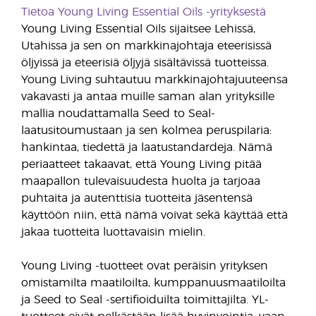
Tietoa Young Living Essential Oils -yrityksestä
Young Living Essential Oils sijaitsee Lehissä,
Utahissa ja sen on markkinajohtaja eteerisissä
öljyissä ja eteerisiä öljyjä sisältävissä tuotteissa.
Young Living suhtautuu markkinajohtajuuteensa
vakavasti ja antaa muille saman alan yrityksille
mallia noudattamalla Seed to Seal-
laatusitoumustaan ja sen kolmea peruspilaria:
hankintaa, tiedettä ja laatustandardeja. Nämä
periaatteet takaavat, että Young Living pitää
maapallon tulevaisuudesta huolta ja tarjoaa
puhtaita ja autenttisia tuotteita jäsentensä
käyttöön niin, että nämä voivat sekä käyttää että
jakaa tuotteita luottavaisin mielin.
Young Living -tuotteet ovat peräisin yrityksen
omistamilta maatiloilta, kumppanuusmaatiloilta
ja Seed to Seal -sertifioiduilta toimittajilta. YL-