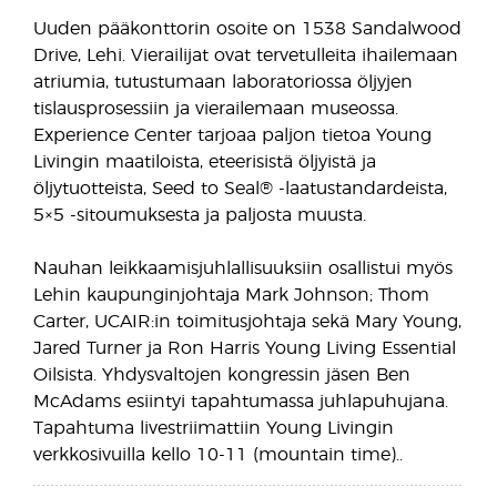
Uuden pääkonttorin osoite on 1538 Sandalwood
Drive, Lehi. Vierailijat ovat tervetulleita ihailemaan
atriumia, tutustumaan laboratoriossa öljyjen
tislausprosessiin ja vierailemaan museossa.
Experience Center tarjoaa paljon tietoa Young
Livingin maatiloista, eteerisistä öljyistä ja
öljytuotteista, Seed to Seal® -laatustandardeista,
5×5 -sitoumuksesta ja paljosta muusta.
Nauhan leikkaamisjuhlallisuuksiin osallistui myös
Lehin kaupunginjohtaja Mark Johnson; Thom
Carter, UCAIR:in toimitusjohtaja sekä Mary Young,
Jared Turner ja Ron Harris Young Living Essential
Oilsista. Yhdysvaltojen kongressin jäsen Ben
McAdams esiintyi tapahtumassa juhlapuhujana.
Tapahtuma livestriimattiin Young Livingin
verkkosivuilla kello 10-11 (mountain time)..