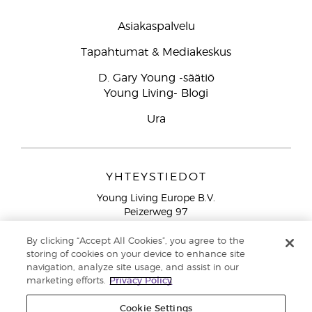
Asiakaspalvelu
Tapahtumat & Mediakeskus
D. Gary Young -säätiö
Young Living- Blogi
Ura
YHTEYSTIEDOT
Young Living Europe B.V.
Peizerweg 97
9727 AJ Groningen
Netherlands
By clicking “Accept All Cookies”, you agree to the
storing of cookies on your device to enhance site
Ilmainen yhteydenotto lankanumeroista Suomesta
0800
navigation, analyze site usage, and assist in our
913 239
marketing efforts.
Privacy Policy
Email: asiakaspalvelu@youngliving.com
Cookie Settings