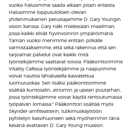
vuoksi halusimme saada aikaan jotain erilaista.
Halusimme lopputuloksen olevan
yhdenmukainen perustajamme D. Gary Youngin
vision kanssa. Gary näki mielessään maailman,
jossa kaikki elivät hyvinvoinnin ympäröimänä.
Tämän vuoksi menimme erittäin pitkälle
varmistaaksemme, että sekä rakennus että sen
tarjoamat palvelut ovat kaikki mitä
työntekijämme saattavat toivoa. Pääkonttorimme
Vitality Cafessa työntekijämme ja naapurimme
voivat nauttia lähialueella kasvatettua
luomuruokaa. Sen lisäksi pääkonttorimme
sisältää kuntosalin, atriumin ja upean puutarhan,
jossa työntekijämme voivat käydä rentoutumassa
työpäivän lomassa." Pääkonttori sisältää myös
Skyrider-amfiteatterin, tutkimuskäyttöön
pyhitetyn kasvihuoneen sekä myöhemmin tänä
kesänä avattavan D. Gary Young museon.