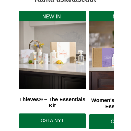
Thieves® – The Essentials
Women's Wellne
Kit
Essentials
OSTA NYT
OSTA N