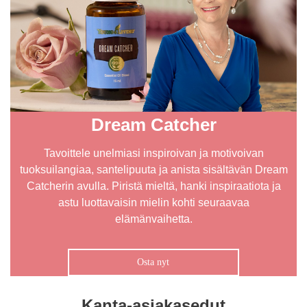
Dream Catcher
Tavoittele unelmiasi inspiroivan ja motivoivan
tuoksuilangiaa, santelipuuta ja anista sisältävän Dream
Catcherin avulla. Piristä mieltä, hanki inspiraatiota ja
astu luottavaisin mielin kohti seuraavaa
elämänvaihetta.
Osta nyt
Kanta-asiakasedut