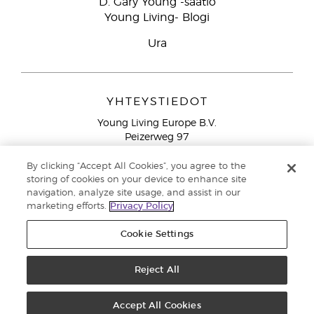
D. Gary Young -säätiö
Young Living- Blogi
Ura
YHTEYSTIEDOT
Young Living Europe B.V.
Peizerweg 97
9727 AJ Groningen
Netherlands
By clicking “Accept All Cookies”, you agree to the
storing of cookies on your device to enhance site
Ilmainen yhteydenotto lankanumeroista Suomesta
0800
navigation, analyze site usage, and assist in our
913 239
marketing efforts.
Privacy Policy
Email: asiakaspalvelu@youngliving.com
Cookie Settings
Tekijänoikeus © 2021 Young Living Essential Oils. Kaikki oikeudet
pidätetään. |
Yksityisyydensuoja
Reject All
Accept All Cookies