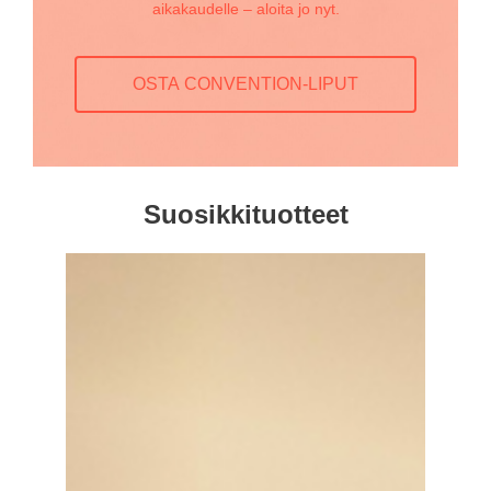
aikakaudelle – aloita jo nyt.
OSTA CONVENTION-LIPUT
Suosikkituotteet