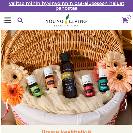
Valitse mihin hyvinvoinnin osa-alueeseen haluat
panostaa
0
Previous
Next
Iloisia kesähetkiä