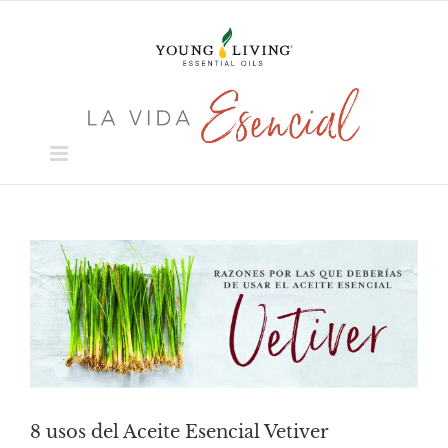
Skip
to
content
View
Larger
Image
8 usos del Aceite Esencial Vetiver