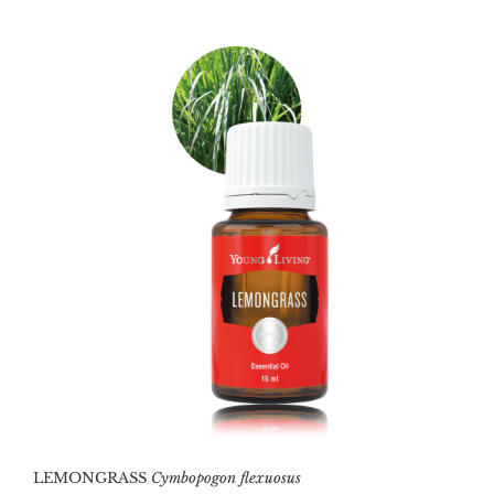
LEMONGRASS
Cymbopogon flexuosus