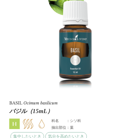
BASIL
Ocimum basilicum
バジル（15mL）
科名 ：シソ科
抽出部位：葉
集中したいとき
気分を高めたいとき