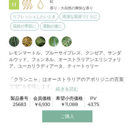
虹
香り：大自然の爽快な香り
リフレッシュしたいとき
清潔な環境づくりに
花粉の季節に
運動の後に
レモンマートル、ブルーサイプレス、クンゼア、サンダ
ルウッド、フェンネル、オーストラリアンエリシフォリ
ア、ユーカリラディアータ、ティートゥリー
「クランニャ」はオーストラリアのアボリジニの言葉
で“虹”を意味します。
このブレンドはオーストラリアの美しいアウトバック
製品番号
会員価格
希望小売価格
PV
を連想させる、レモンマートル、クンゼア、ブルーサ
25683
￥6,930
￥11,088
43.75
イプレス、サンダルウッド、ユーカリ、ティートゥリ
ーなどの植物から作られました。
ご購入
毎日の肌のケアをサポートしてくれるオイルです。
オーストラリアのように新鮮な空気と爽快な大地を彷