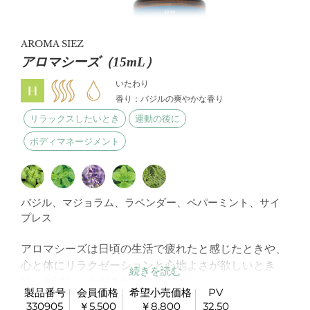
AROMA SIEZ
アロマシーズ（15mL）
いたわり
香り：バジルの爽やかな香り
リラックスしたいとき
運動の後に
ボディマネージメント
バジル、マジョラム、ラベンダー、ペパーミント、サイ
プレス
アロマシーズは日頃の生活で疲れたと感じたときや、
心と体にリラクゼーションと心地よさが欲しいとき
に、お試しいただきたい香りです。
製品番号
会員価格
希望小売価格
PV
運動の後や忙しい1日の終わりにもお勧めのオイル。
330905
￥5,500
￥8,800
32.50