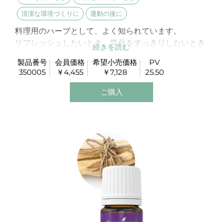
清潔な環境づくりに
運動の後に
料理用のハーブとして、よく知られています。
リフレッシュしたいとき、気分をすっきりしたいとき
にお勧めです。
製品番号
会員価格
希望小売価格
PV
温かくスパイシーな香りが穏やかに広がります。
350005
￥4,455
￥7,128
25.50
ご購入