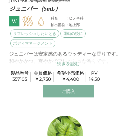
JUNIPER
Juniperus osteosperma
ジュニパー（5mL）
科名 ：ヒノキ科
抽出部位：地上部
リフレッシュしたいとき
運動の後に
ボディマネージメント
ジュニパーは安定感のあるウッディーな香りです。
和やかかつ、爽やかでフレッシュな香りです。
製品番号
会員価格
希望小売価格
PV
357105
￥2,750
￥4,400
14.50
ご購入