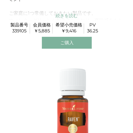
ご家庭に1つ常備しておきたい製品です。
ウィンターグリーンが配合されており、爽快感をもた
製品番号
会員価格
希望小売価格
PV
らしてくれます。
339105
￥5,885
￥9,416
36.25
V6などのキャリアオイルと合わせて運動後や清涼感
が必要な箇所にお使いください。
ご購入
首や背中に付けるのがお勧めです。