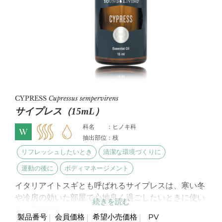
CYPRESS
Cupressus sempervirens
サイプレス（15mL）
科名 ：ヒノキ科
抽出部位：枝
リフレッシュしたいとき
清潔な環境づくりに
運動の後に
ボディマネージメント
イタリアイトスギとも呼ばれるサイプレスは、寒い冬
や冷房の効いた部屋で心地良く過ごしたいときに使い
たい香りです。
製品番号
会員価格
希望小売価格
PV
フレッシュでハーブ調の青々しいグリーンの香りは、