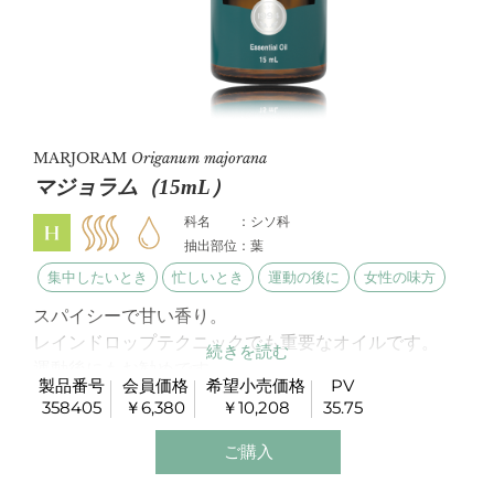
MARJORAM
Origanum majorana
マジョラム（15mL）
科名 ：シソ科
抽出部位：葉
集中したいとき
忙しいとき
運動の後に
女性の味方
スパイシーで甘い香り。
レインドロップテクニックでも重要なオイルです。
運動後にもお勧めです。
製品番号
会員価格
希望小売価格
PV
358405
￥6,380
￥10,208
35.75
ご購入