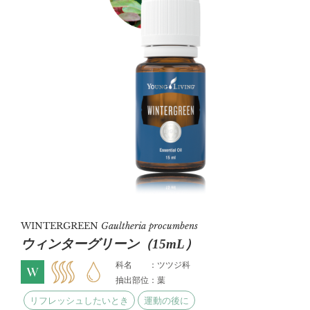
WINTERGREEN
Gaultheria procumbens
ウィンターグリーン（15mL）
科名 ：ツツジ科
抽出部位：葉
リフレッシュしたいとき
運動の後に