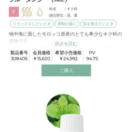
科名 ：キク科
抽出部位：花、葉
リラックスしたいとき
運動の後に
肌を整えたいとき
地中海に面したモロッコ原産のとても希少なキク科の
植物です。
濃厚な甘い花の香りをした深く美しい青い色調のオイ
製品番号
会員価格
希望小売価格
PV
ルです。
308405
￥15,620
￥24,992
94.75
スキンケア製品にもよく使われています。
ご購入