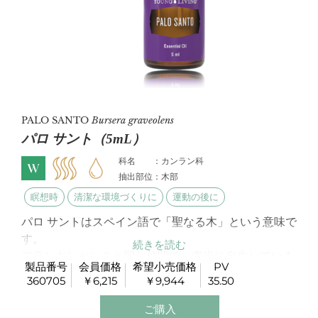
PALO SANTO
Bursera graveolens
パロ サント（5mL）
科名 ：カンラン科
抽出部位：木部
瞑想時
清潔な環境づくりに
運動の後に
パロ サントはスペイン語で「聖なる木」という意味で
す。
フランキンセンスと同じ仲間で、南米に自生していま
製品番号
会員価格
希望小売価格
PV
す。
360705
￥6,215
￥9,944
35.50
パロサントは古来より、宗教儀式などで使用されたオ
イルとして知られています。
ご購入