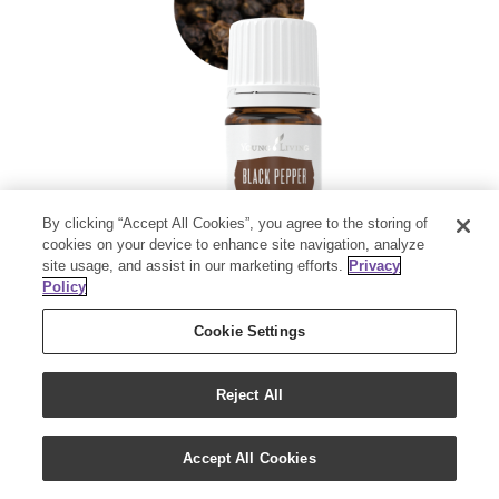
By clicking “Accept All Cookies”, you agree to the storing of
cookies on your device to enhance site navigation, analyze
site usage, and assist in our marketing efforts.
Privacy
Policy
BLACK PEPPER VITALITY
Piper nigrum
Cookie Settings
ブラックペッパー ヴァイタリティ（5ml）
科名 ：コショウ科
Reject All
抽出部位：果実
集中したいとき
運動の後に
Accept All Cookies
鋭いスパイシーな香り。