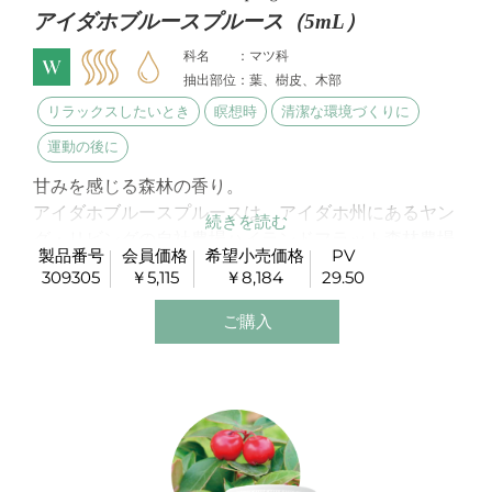
アイダホブルースプルース（5mL）
科名 ：マツ科
抽出部位：葉、樹皮、木部
リラックスしたいとき
瞑想時
清潔な環境づくりに
運動の後に
甘みを感じる森林の香り。
アイダホブルースプルースは、アイダホ州にあるヤン
グ・リビングの自社農場ハイランドフラット森林農場
製品番号
会員価格
希望小売価格
PV
で蒸留されています。
309305
￥5,115
￥8,184
29.50
このオイルの特徴は、森林のような香りの
-ピネンと
α
フレッシュなリモネンを高濃度で含んでいることで
ご購入
す。
爽やかで穏やかな森林浴を思わせるような香りです。