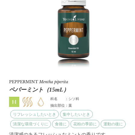
PEPPERMINT
Mentha piperita
ペパーミント（15mL）
科名 ：シソ科
抽出部位：葉
リフレッシュしたいとき
集中したいとき
清潔な環境づくりに
食後に
花粉の季節に
運動の後に
清潔感のあるフレッシュなミントの香りです。