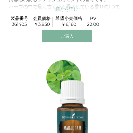
ハーブの中で最も古くから愛されている香りの1つで
す。
製品番号
会員価格
希望小売価格
PV
リフレッシュしたいときや、頭や気持ちをすっきりさ
361405
￥3,850
￥6,160
22.00
せ、集中したいときにお勧めです。
また、肌をすこやかに保ちます。
ご購入