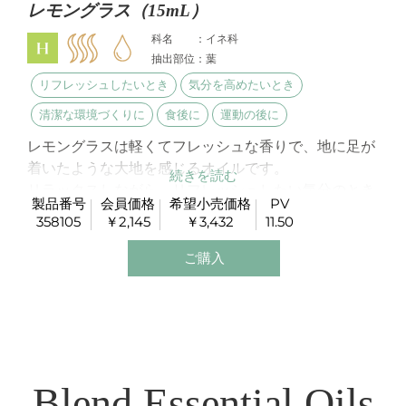
レモングラス（15mL）
科名 ：イネ科
抽出部位：葉
リフレッシュしたいとき
気分を高めたいとき
清潔な環境づくりに
食後に
運動の後に
レモングラスは軽くてフレッシュな香りで、地に足が
着いたような大地を感じるオイルです。
リラックスしながら、リフレッシュしたい気分のとき
製品番号
会員価格
希望小売価格
PV
にお試しいただきたい香りです。
358105
￥2,145
￥3,432
11.50
ご購入
Blend Essential Oils