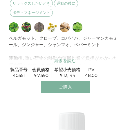
リラックスしたいとき
運動の後に
ボディマネージメント
ベルガモット、クローブ、コパイバ、ジャーマンカモミ
ール、ジンジャー、シャンマオ、ペパーミント
運動後､重い荷物の移動や運搬作業で負担がかかった
肩や腰へのクールダウン＆リフレッシュに。
製品番号
会員価格
希望小売価格
PV
カモミールの温かみのある香りは、気分も体もリカバ
40551
￥7,590
￥12,144
48.00
ーしたい時間にお勧めです。
ご購入