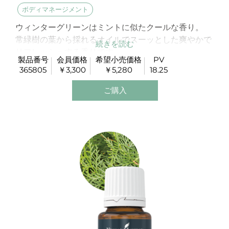
ボディマネージメント
ウィンターグリーンはミントに似たクールな香り。
常緑樹の葉から採れるオイルでスーッとした爽やかで
リフレッシュする香りです。
製品番号
会員価格
希望小売価格
PV
運動後にもお勧めです。
365805
￥3,300
￥5,280
18.25
ご購入