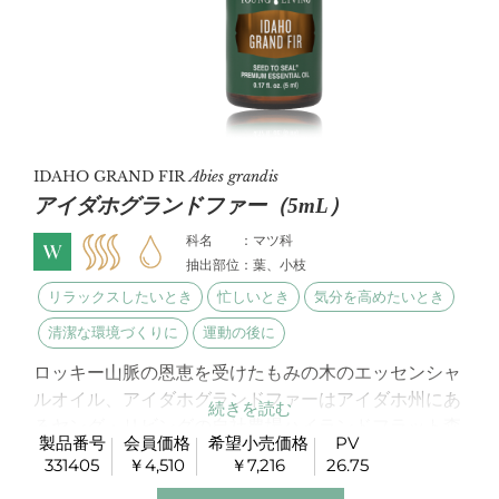
IDAHO GRAND FIR
Abies grandis
アイダホグランドファー（5mL）
科名 ：マツ科
抽出部位：葉、小枝
リラックスしたいとき
忙しいとき
気分を高めたいとき
清潔な環境づくりに
運動の後に
ロッキー山脈の恩恵を受けたもみの木のエッセンシャ
ルオイル、アイダホグランドファーはアイダホ州にあ
るヤング・リビングの自社農場ハイランドフラット森
製品番号
会員価格
希望小売価格
PV
林農場で蒸留されています。
331405
￥4,510
￥7,216
26.75
大自然のマイナスイオンを感じさせるような香りとし