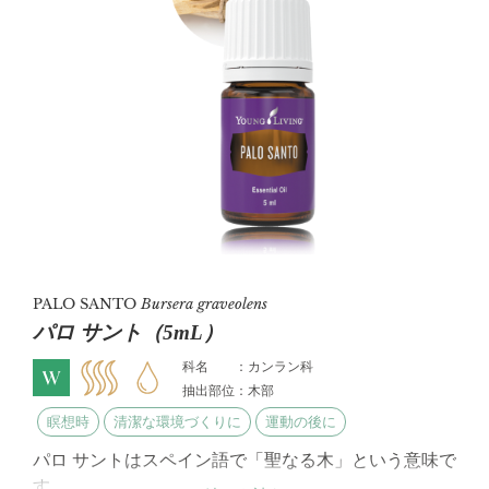
PALO SANTO
Bursera graveolens
パロ サント（5mL）
科名 ：カンラン科
抽出部位：木部
瞑想時
清潔な環境づくりに
運動の後に
パロ サントはスペイン語で「聖なる木」という意味で
す。