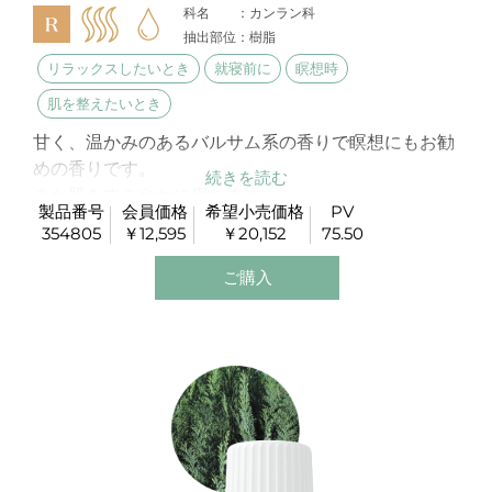
科名 ：カンラン科
抽出部位：樹脂
リラックスしたいとき
就寝前に
瞑想時
肌を整えたいとき
甘く、温かみのあるバルサム系の香りで瞑想にもお勧
めの香りです。
また肌をすこやかに保ちます。
製品番号
会員価格
希望小売価格
PV
354805
￥12,595
￥20,152
75.50
ご購入