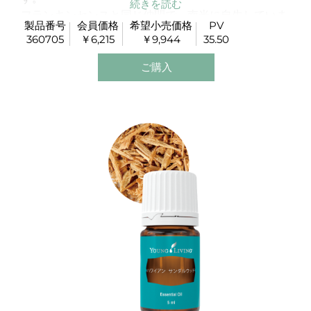
フランキンセンスと同じ仲間で、南米に自生していま
製品番号
会員価格
希望小売価格
PV
す。
360705
￥6,215
￥9,944
35.50
パロサントは古来より、宗教儀式などで使用されたオ
イルとして知られています。
ご購入
ディフューズするとクリーンでフレッシュな空間にし
てくれます。
また、運動後にもお勧めです。