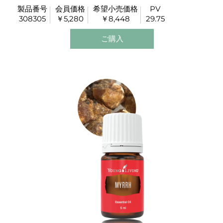
呼ばれています。
製品番号
会員価格
希望小売価格
PV
構成が複雑で完成度が高い香りはそのまま香水として
308305
￥5,280
￥8,448
29.75
も重宝します。
また、肌をすこやかに保ちます。
ご購入