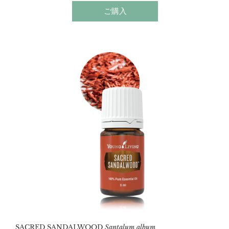
す。
ご購入
SACRED SANDALWOOD
Santalum album