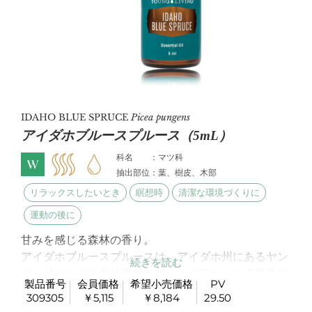
IDAHO BLUE SPRUCE
Picea pungens
アイダホブルースプルース（5mL）
科名 ：マツ科
抽出部位：葉、樹皮、木部
リラックスしたいとき
瞑想時
清潔な環境づくりに
運動の後に
甘みを感じる森林の香り。
アイダホブルースプルースは、アイダホ州にあるヤン
グ・リビングの自社農場ハイランドフラット森林農場
製品番号
会員価格
希望小売価格
PV
で蒸留されています。
309305
￥5,115
￥8,184
29.50
このオイルの特徴は、森林のような香りの
-ピネンと
α