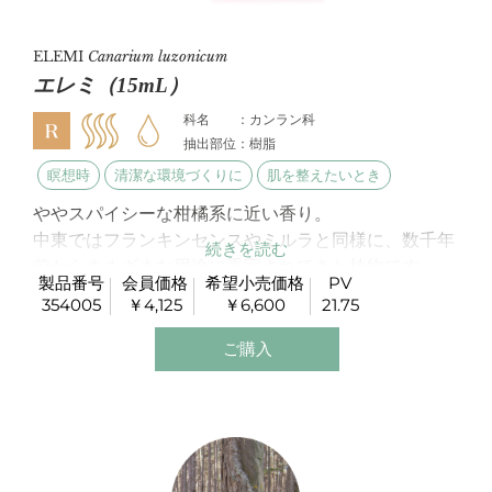
ELEMI
Canarium luzonicum
エレミ（15mL）
科名 ：カンラン科
抽出部位：樹脂
瞑想時
清潔な環境づくりに
肌を整えたいとき
ややスパイシーな柑橘系に近い香り。
中東ではフランキンセンスやミルラと同様に、数千年
前からさまざまな用途に重宝されてきた植物です。
製品番号
会員価格
希望小売価格
PV
特性も同じ樹脂系のフランキンセンスやミルラと共通
354005
￥4,125
￥6,600
21.75
性があるため、代用品として使われることもありま
す。
ご購入
スキンケアクリームの原料にも使用されています。