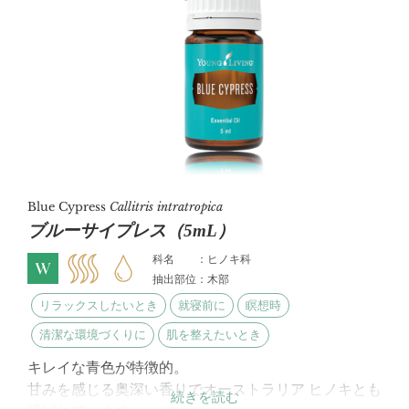
Blue Cypress
Callitris intratropica
ブルーサイプレス（5mL）
科名 ：ヒノキ科
抽出部位：木部
リラックスしたいとき
就寝前に
瞑想時
清潔な環境づくりに
肌を整えたいとき
キレイな青色が特徴的。
甘みを感じる奥深い香りでオーストラリア ヒノキとも