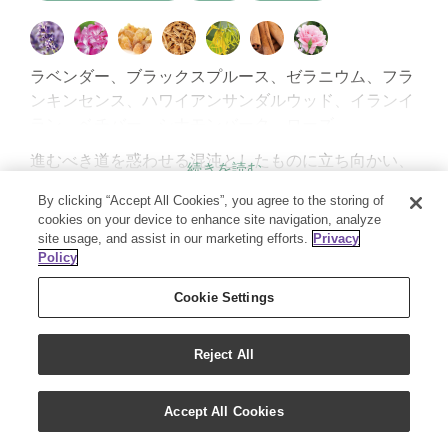
ラベンダー、ブラックスプルース、ゼラニウム、フラ
ンキンセンス、ハワイアンサンダルウッド、イランイ
ラン、ベチバー、シナモンバーク、ローズ
進むべき道を惑わせる混沌としたものに立ち向かい、
退け、より高いゴールを目指すあなたを味方するよう
製品番号
会員価格
希望小売価格
PV
By clicking “Accept All Cookies”, you agree to the storing of
なパワフルな香りです。
334205
￥5,335
￥8,536
30.50
cookies on your device to enhance site navigation, analyze
モーゼは感情と精神を崇高な目的に達するよう導ける
site usage, and assist in our marketing efforts.
Privacy
よう願い、サンダルウッドとフランキンセンスを一緒
ご購入
Policy
に焚いていました。
Cookie Settings
Reject All
Accept All Cookies