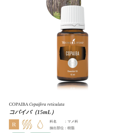
COPAIBA
Copaifera reticulata
コパイバ（15mL）
科名 ：マメ科
抽出部位：樹脂