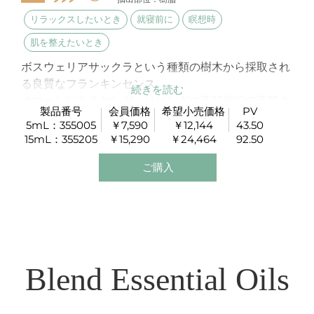
リラックスしたいとき
就寝前に
瞑想時
肌を整えたいとき
ボスウェリアサックラという種類の樹木から採取され
る良質なフランキンセンス。
オマーンにあるヤング・リビングの蒸留施設で蒸留さ
製品番号
会員価格
希望小売価格
PV
れています。
5mL：355005
￥7,590
￥12,144
43.50
精神を高め、深い瞑想をしたいときにお勧めです。
15mL：355205
￥15,290
￥24,464
92.50
ご購入
Blend Essential Oils