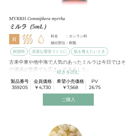
MYRRH
Commiphora myrrha
ミルラ（5mL）
科名 ：カンラン科
抽出部位：樹脂
瞑想時
清潔な環境づくりに
肌を整えたいとき
古来中東や地中海で人気のあったミルラは今日ではそ
の価値が世界でも広まってきました。
甘く大地を思わせるバルサム系の香りです。
製品番号
会員価格
希望小売価格
PV
深い瞑想にもお勧めです。
359205
￥4,730
￥7,568
26.75
また、肌をすこやかに保ちます。
ご購入