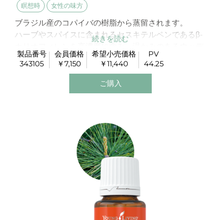
瞑想時
女性の味方
ブラジル産のコパイバの樹脂から蒸留されます。
ハーブやスパイスに含まれるセスキテルペンであるβ-
カリオフィレンを高濃度に含み、温かみのあるウッデ
製品番号
会員価格
希望小売価格
PV
ィーな香りです。
343105
￥7,150
￥11,440
44.25
ご購入