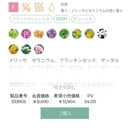
許容
香り：メリッサとゼラニウムの甘い香り
リラックスしたいとき
瞑想時
忙しいとき
メリッサ、ゼラニウム、フランキンセンス、サンダル
ウッド、コリアンダー、アンゼリカ、ラベンダー、ベ
ルガモット、レモン、イランイラン、ジャスミン、ヘ
リクリサム、カモミールローマン、パルマローザ、ロ
感情的になり、いつまでも相手のことをゆるせない。
ーズ
そんなときには、優しく、穏やかな「フォーギブネ
製品番号
会員価格
希望小売価格
PV
ス」の香りで、お部屋を満たしてみてください。
333905
￥8,690
￥13,904
54.00
ご購入