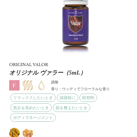
ORIGINAL VALOR
オリジナル ヴァラー（5mL）
調整
香り：ウッディでフローラルな香り
リラックスしたいとき
就寝前に
瞑想時
気分を高めたいとき
肌を整えたいとき
ボディマネージメント