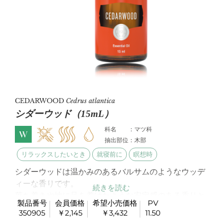
CEDARWOOD
Cedrus atlantica
シダーウッド（15mL）
科名 ：マツ科
抽出部位：木部
リラックスしたいとき
就寝前に
瞑想時
シダーウッドは温かみのあるバルサムのようなウッデ
ィーな香りです。
落ち着きや地に足を着けたような安定感のある香りと
製品番号
会員価格
希望小売価格
PV
しても知られています。
350905
￥2,145
￥3,432
11.50
また化粧品やヘアケア製品などによく使われていま