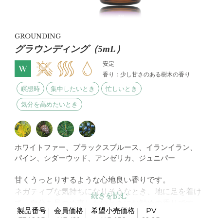
GROUNDING
グラウンディング（5mL）
安定
香り：少し甘さのある樹木の香り
瞑想時
集中したいとき
忙しいとき
気分を高めたいとき
ホワイトファー、ブラックスプルース、イランイラン、
パイン、シダーウッド、アンゼリカ、ジュニパー
甘くうっとりするような心地良い香りです。
ネガティブな気持ちになりそうなとき、地に足を着け
て、自分を見つめ直したいときにお勧めの香りです。
製品番号
会員価格
希望小売価格
PV