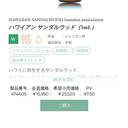
HAWAIIAN SANDALWOOD
Santalum paniculatum
ハワイアン サンダルウッド（5mL）
科名 ：ビャクダン科
抽出部位：木部
リラックスしたいとき
就寝前に
瞑想時
肌を整えたいとき
ハワイに自生するサンダルウッド。
セイクレッドフランキンセンスと同様にお使いいただ
けますが、より軽やかな香りで特にスキンケアにお勧
製品番号
会員価格
希望小売価格
PV
めです。
474605
￥15,950
￥25,520
97.50
ご購入