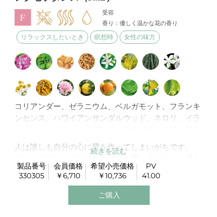
受容
香り：優しく温かな花の香り
リラックスしたいとき
瞑想時
女性の味方
コリアンダー、ゼラニウム、ベルガモット、フランキ
ンセンス、ハワイアンサンダルウッド、ネロリ、イラ
ンイラン、ブルーサイプレス、ダヴァナ、カフィアラ
イム、ジャスミン、ジャーマンカモミール、ブルータ
人は誰しも自分の心に壁を作ってしまいがちです。
ンジー、ローズ、グレープフルーツ、タンジェリン、
アクセプタンスは自分自身の心の壁、他人の心の壁を
スペアミント、レモン、オコテア
製品番号
会員価格
希望小売価格
PV
越えてその存在を受け入れる心を持てるように願っ
330305
￥6,710
￥10,736
41.00
て、特別にブレンドされたオイルです。
ご購入