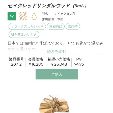
セイクレッドサンダルウッド（5mL）
科名 ：ビャクダン科
抽出部位：木部
リラックスしたいとき
就寝前に
瞑想時
肌を整えたいとき
日本では”白檀”と呼ばれており、とても豊かで温かみ
のある香りです。
古代から、宗教儀式や瞑想に使われてきました。現代
製品番号
会員価格
希望小売価格
PV
ではオーストラリアのパートナー農場で環境に配慮し
20712
￥16,280
￥26,048
74.75
蒸留されています。
ご購入