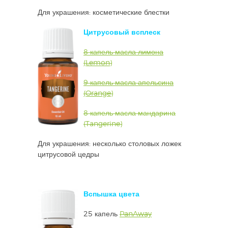
Для украшения: косметические блестки
Цитрусовый всплеск
8 капель масла лимона
(Lemon)
9 капель масла апельсина
(Orange)
8 капель масла мандарина
(Tangerine)
Для украшения: несколько столовых ложек
цитрусовой цедры
Вспышка цвета
25 капель
PanAway