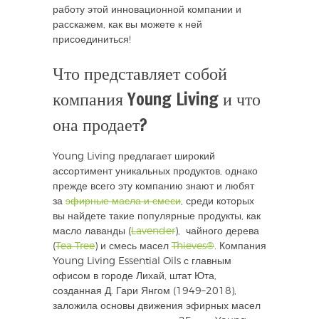
работу этой инновационной компании и
расскажем, как вы можете к ней
присоединиться!
Что представляет собой
компания Young Living и что
она продает?
Young Living предлагает широкий
ассортимент уникальных продуктов, однако
прежде всего эту компанию знают и любят
за
эфирные масла и смеси
, среди которых
вы найдете такие популярные продукты, как
масло лаванды (
Lavender
), чайного дерева
(
Tea Tree
) и смесь масел
Thieves®
. Компания
Young Living Essential Oils с главным
офисом в городе Лихай, штат Юта,
созданная Д. Гари Янгом (1949–2018),
заложила основы движения эфирных масел