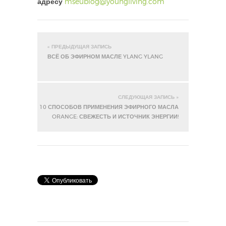
адресу
mseublog@youngliving.com
« ПРЕДЫДУЩАЯ ЗАПИСЬ
ВСЁ ОБ ЭФИРНОМ МАСЛЕ YLANG YLANG
СЛЕДУЮЩАЯ ЗАПИСЬ »
10 СПОСОБОВ ПРИМЕНЕНИЯ ЭФИРНОГО МАСЛА
ORANGE: СВЕЖЕСТЬ И ИСТОЧНИК ЭНЕРГИИ!