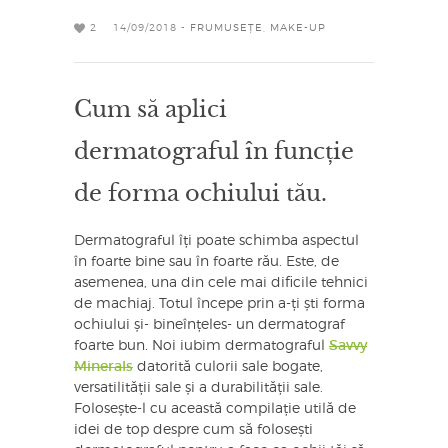
2
14/09/2018 -
FRUMUSEȚE
,
MAKE-UP
Cum să aplici
dermatograful în funcție
de forma ochiului tău.
Dermatograful îți poate schimba aspectul
în foarte bine sau în foarte rău. Este, de
asemenea, una din cele mai dificile tehnici
de machiaj. Totul începe prin a-ți ști forma
ochiului și- bineînțeles- un dermatograf
foarte bun. Noi iubim dermatograful
Savvy
Minerals
datorită culorii sale bogate,
versatilității sale și a durabilității sale.
Folosește-l cu această compilație utilă de
idei de top despre cum să folosești