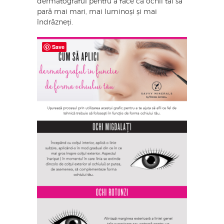
dermatograful pentru a face ca ochii tăi să
pară mai mari, mai luminoși și mai
îndrăzneți.
Save