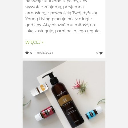
na swoje ulubione zapachy, aby
wywołać znajomą, przyjemną
atmosferę, z pewnością Twój dyfuzor
Young Living pracuje przez długie
godziny. Aby okazać mu miłość, na
jaką zasługuje, pamiętaj o jego regula...
WIĘCEJ »
0
16/08/2021
0