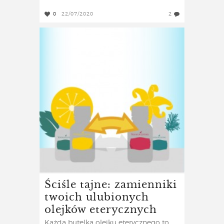
0
22/07/2020
2
Ściśle tajne: zamienniki
twoich ulubionych
olejków eterycznych
Każda butelka olejku eterycznego to