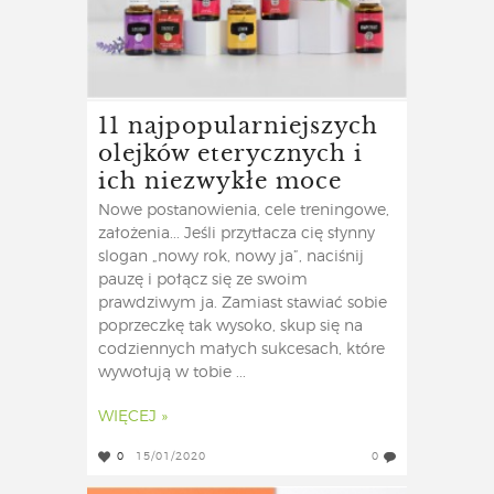
11 najpopularniejszych
olejków eterycznych i
ich niezwykłe moce
Nowe postanowienia, cele treningowe,
założenia... Jeśli przytłacza cię słynny
slogan „nowy rok, nowy ja”, naciśnij
pauzę i połącz się ze swoim
prawdziwym ja. Zamiast stawiać sobie
poprzeczkę tak wysoko, skup się na
codziennych małych sukcesach, które
wywołują w tobie ...
WIĘCEJ »
0
15/01/2020
0