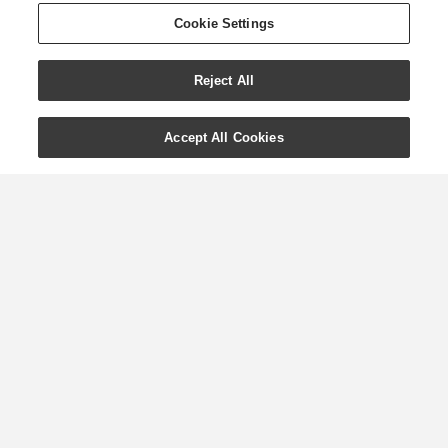
Cookie Settings
Reject All
Accept All Cookies
Zasady
przechowywania
olejków eterycznych —
co robić, a czego unikać
Olejki eteryczne są doskonałą
inwestycją w stan ducha i codzienną
pielęgnację. Warto więc znać zasady
ich przechowywania, aby chronić tę
inwestycję i zmaksymalizować płynące