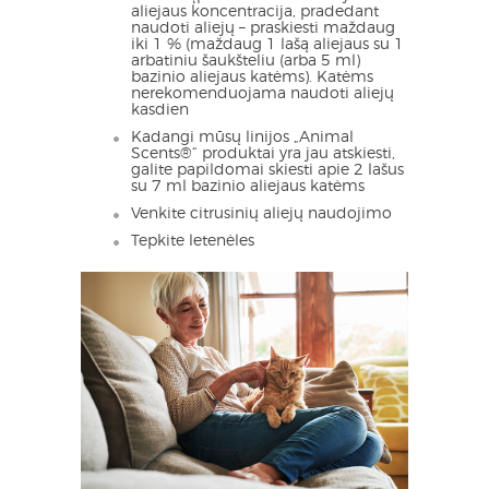
aliejaus koncentracija, pradedant
naudoti aliejų – praskiesti maždaug
iki 1 % (maždaug 1 lašą aliejaus su 1
arbatiniu šaukšteliu (arba 5 ml)
bazinio aliejaus katėms). Katėms
nerekomenduojama naudoti aliejų
kasdien
Kadangi mūsų linijos „Animal
Scents®“ produktai yra jau atskiesti,
galite papildomai skiesti apie 2 lašus
su 7 ml bazinio aliejaus katėms
Venkite citrusinių aliejų naudojimo
Tepkite letenėles