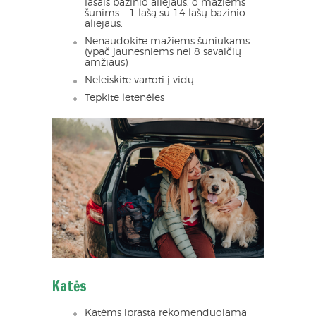
lašais bazinio aliejaus, o mažiems
šunims – 1 lašą su 14 lašų bazinio
aliejaus.
Nenaudokite mažiems šuniukams
(ypač jaunesniems nei 8 savaičių
amžiaus)
Neleiskite vartoti į vidų
Tepkite letenėles
Katės
Katėms įprasta rekomenduojama