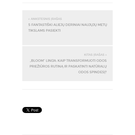
« ANKSTESNIS ĮRAŠAS
5 FANTASTIŠKI ALIEJŲ DERINIAI NAUJŲJŲ METŲ
TIKSLAMS PASIEKTI
KITAS ĮRAŠAS »
„BLOOM“ LINIJA: KAIP TRANSFORMUOTI ODOS
PRIEŽIŪROS RUTINĄ IR PASKATINTI NATŪRALŲ
ODOS SPINDESĮ?