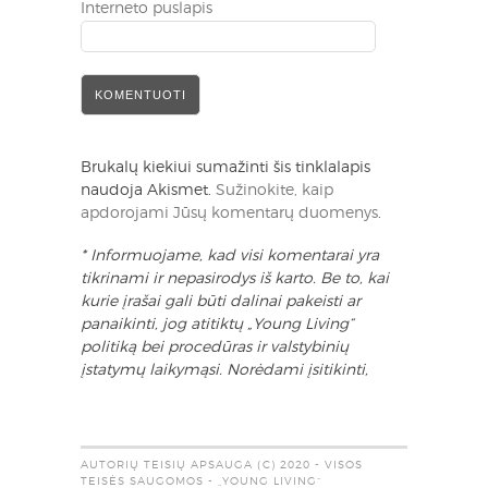
Interneto puslapis
Brukalų kiekiui sumažinti šis tinklalapis
naudoja Akismet.
Sužinokite, kaip
apdorojami Jūsų komentarų duomenys
.
* Informuojame, kad visi komentarai yra
tikrinami ir nepasirodys iš karto. Be to, kai
kurie įrašai gali būti dalinai pakeisti ar
panaikinti, jog atitiktų „Young Living“
politiką bei procedūras ir valstybinių
įstatymų laikymąsi. Norėdami įsitikinti,
AUTORIŲ TEISIŲ APSAUGA (C) 2020 - VISOS
TEISĖS SAUGOMOS - „YOUNG LIVING“