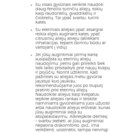
Su visais gyvūnais venkite naudoti
daug fenolio turinčių aliejų, tokių
kaip raudonėlių, gvazdikėlių ir
čiobrelių. Tai ypač svarbu, turint
kates.
Su eteriniais aliejais ypač atsargiai
reikia elgtis auginant kates, ypač
citrusinių aliejų atveju (atliekant
inhaliacijas, tepant išoriniu būdu ar
vartojant į vidų).
Jei jūsų augintiniai pirmą kartą
susipažįsta su eterinių aliejų
naudojimu, jiems gali prireikti šiek
tiek laiko prisitaikyti prie naujų kvapų
ir pojūčių. Norint užtikrinti, kad
pažinties su aliejais metu gyvūnai
jaustųsi kuo jaukiau,
rekomenduojame juos po truputį
pratinti prie eterinių aliejų.
Naudokite aliejus kaip kvepalus,
tepkite aliejais rankas ir leiskite
naminiams gyvūnėliams juos užuosti
arba naudokite aliejus erdvėse, kurias
jūsų augintiniai sieja su
atsipalaidavimu. Atkreipkite dėmesį
– svarbu stebėti, ar jūsų augintiniai
nepatiria diskomforto, pvz., ima
verkšlenti, uostinėtis, tampa nervingi