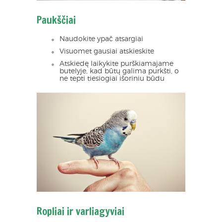
Paukščiai
Naudokite ypač atsargiai
Visuomet gausiai atskieskite
Atskiedę laikykite purškiamajame
butelyje, kad būtų galima purkšti, o
ne tepti tiesiogiai išoriniu būdu
Ropliai ir varliagyviai