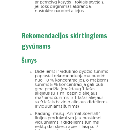
ar pernelyg kasytis – tokiais atvejais,
jei toks dirginimas atsiranda,
nustokite naudoti aliejus.
Rekomendacijos skirtingiems
gyvūnams
Šunys
Dideliems ir vidutinio dydžio šunims
paprastai rekomenduojama pradėti
nuo 10 % koncentracijos, o mažiems
šunims 5 % koncentracija gali būti
gera pradžia (maždaug 1 lašas
aliejaus su 1 ml bazinio aliejaus
mažiems šunims; ir 1 lašas aliejaus
su 9 lašais bazinio aliejaus dideliems
ir vidutiniams šunims)
Kadangi mūsų „Animal Scents®“
linijos produktai yra jau praskiesti,
vidutiniams ir dideliems šunims
reiktų dar skiesti apie 1 lašą su 7