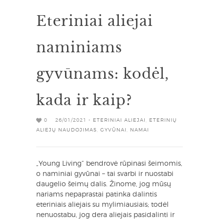
Eteriniai aliejai
naminiams
gyvūnams: kodėl,
kada ir kaip?
0
26/01/2021 -
ETERINIAI ALIEJAI
,
ETERINIŲ
ALIEJŲ NAUDOJIMAS
,
GYVŪNAI
,
NAMAI
„Young Living“ bendrovė rūpinasi šeimomis,
o naminiai gyvūnai – tai svarbi ir nuostabi
daugelio šeimų dalis. Žinome, jog mūsų
nariams nepaprastai patinka dalintis
eteriniais aliejais su mylimiausiais; todėl
nenuostabu, jog dera aliejais pasidalinti ir