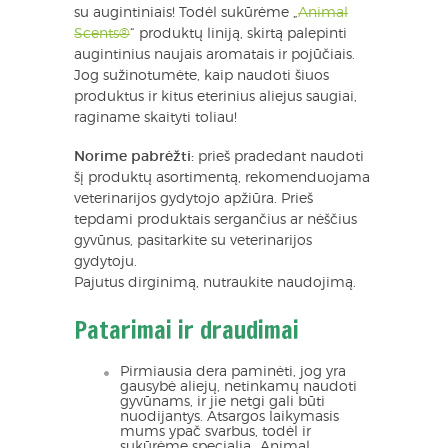
su augintiniais! Todėl sukūrėme „
Animal
Scents®
“ produktų liniją, skirtą palepinti
augintinius naujais aromatais ir pojūčiais.
Jog sužinotumėte, kaip naudoti šiuos
produktus ir kitus eterinius aliejus saugiai,
raginame skaityti toliau!
Norime pabrėžti:
prieš pradedant naudoti
šį produktų asortimentą, rekomenduojama
veterinarijos gydytojo apžiūra. Prieš
tepdami produktais sergančius ar nėščius
gyvūnus, pasitarkite su veterinarijos
gydytoju.
Pajutus dirginimą, nutraukite naudojimą.
Patarimai ir draudimai
Pirmiausia dera paminėti, jog yra
gausybė aliejų, netinkamų naudoti
gyvūnams, ir jie netgi gali būti
nuodijantys. Atsargos laikymasis
mums ypač svarbus, todėl ir
sukūrėme specialią „Animal