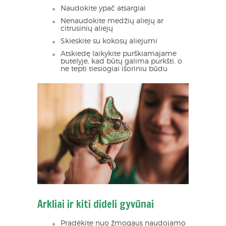
Naudokite ypač atsargiai
Nenaudokite medžių aliejų ar
citrusinių aliejų
Skieskite su kokosų aliejumi
Atskiedę laikykite purškiamajame
butelyje, kad būtų galima purkšti, o
ne tepti tiesiogiai išoriniu būdu
Arkliai ir kiti dideli gyvūnai
Pradėkite nuo žmogaus naudojamo