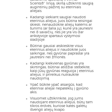
Scents®“ liniją, skirtą užtikrinti saugią
augintinių pažintį su eteriniais
aliejais.
Kadangi siekiant saugiai naudoti
eterinius aliejus, juos būtina teisingai
skiesti, nenaudokite aliejų katėms ar
šunims (ar šalia jų), kurie yra jaunesni
nei 8 savaičių, nes jie yra vis dar
ankstyvoje spartaus vystymosi
stadijoje.
Būtinai gausiai atskieskite visus
eterinius aliejus ir naudokite juos
saikingai, nes gyvūnai paprastai yra
jautresni nei žmonės.
Kadangi kiekvienas gyvūnas yra
skirtingas, būtinai atidžiai stebėkite,
kaip jūsų gyvūnas reaguoja į eterinius
aliejus, ir prireikus nutraukite
naudojimą.
Ypač būkite ypač atsargūs, kad
eteriniai aliejai nepatektų į gyvūno
akis.
Visuomet užtikrinkite, jog jums
naudojant eterinius aliejus, būtų tam
tikros erdvės, kuriose katės galėtų
išvengti aliejų kvapo.