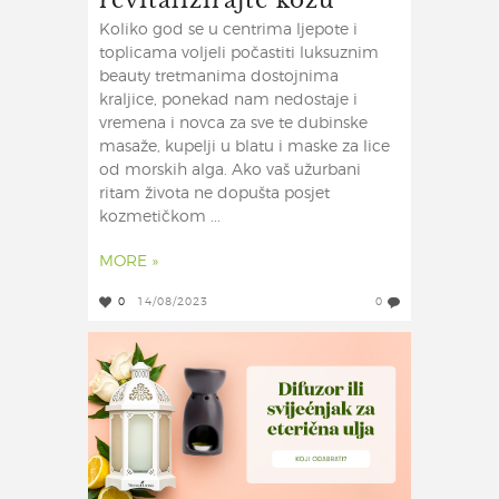
Koliko god se u centrima ljepote i
toplicama voljeli počastiti luksuznim
beauty tretmanima dostojnima
kraljice, ponekad nam nedostaje i
vremena i novca za sve te dubinske
masaže, kupelji u blatu i maske za lice
od morskih alga. Ako vaš užurbani
ritam života ne dopušta posjet
kozmetičkom ...
MORE »
0
14/08/2023
0