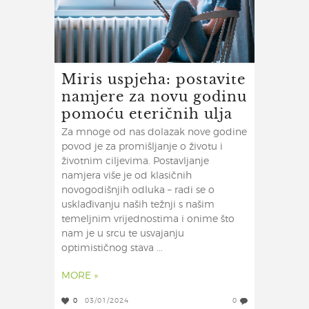
Miris uspjeha: postavite
namjere za novu godinu
pomoću eteričnih ulja
Za mnoge od nas dolazak nove godine
povod je za promišljanje o životu i
životnim ciljevima. Postavljanje
namjera više je od klasičnih
novogodišnjih odluka – radi se o
usklađivanju naših težnji s našim
temeljnim vrijednostima i onime što
nam je u srcu te usvajanju
optimističnog stava ...
MORE »
0
03/01/2024
0