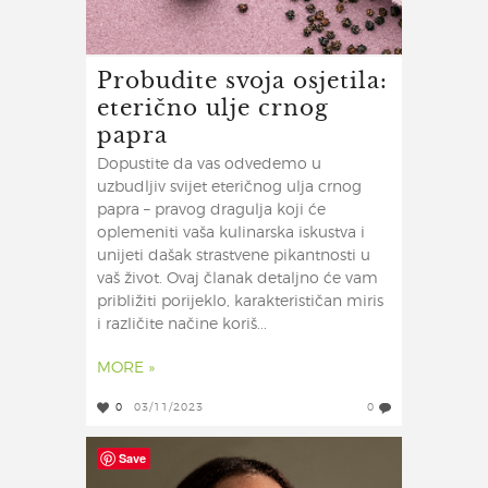
Probudite svoja osjetila:
eterično ulje crnog
papra
Dopustite da vas odvedemo u
uzbudljiv svijet eteričnog ulja crnog
papra – pravog dragulja koji će
oplemeniti vaša kulinarska iskustva i
unijeti dašak strastvene pikantnosti u
vaš život. Ovaj članak detaljno će vam
približiti porijeklo, karakterističan miris
i različite načine koriš...
MORE »
0
03/11/2023
0
Save