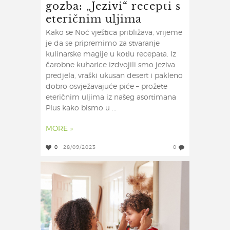
gozba: „Jezivi“ recepti s
eteričnim uljima
Kako se Noć vještica približava, vrijeme
je da se pripremimo za stvaranje
kulinarske magije u kotlu recepata. Iz
čarobne kuharice izdvojili smo jeziva
predjela, vraški ukusan desert i pakleno
dobro osvježavajuće piće – prožete
eteričnim uljima iz našeg asortimana
Plus kako bismo u ...
MORE »
0
28/09/2023
0