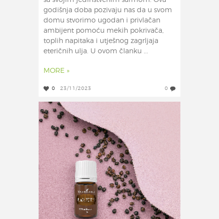
sa svojim jedinstvenim šarmom. Ova
godišnja doba pozivaju nas da u svom
domu stvorimo ugodan i privlačan
ambijent pomoću mekih pokrivača,
toplih napitaka i utješnog zagrljaja
eteričnih ulja. U ovom članku ...
MORE »
0
23/11/2023
0