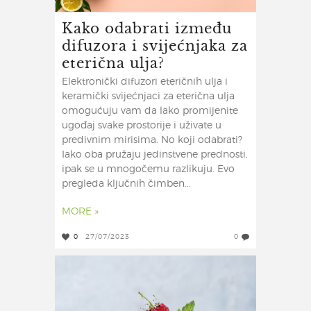
Kako odabrati između
difuzora i svijećnjaka za
eterična ulja?
Elektronički difuzori eteričnih ulja i
keramički svijećnjaci za eterična ulja
omogućuju vam da lako promijenite
ugođaj svake prostorije i uživate u
predivnim mirisima. No koji odabrati?
Iako oba pružaju jedinstvene prednosti,
ipak se u mnogočemu razlikuju. Evo
pregleda ključnih čimben...
MORE »
0
27/07/2023
0