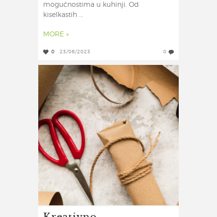
mogućnostima u kuhinji. Od
kiselkastih ...
MORE »
0
23/06/2023
0
Kreativno