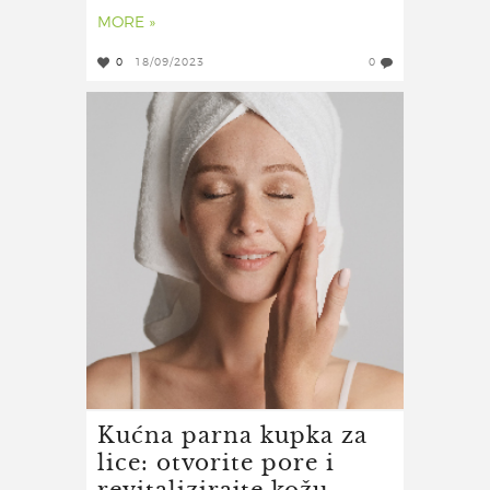
MORE »
0
18/09/2023
0
Kućna parna kupka za
lice: otvorite pore i
revitalizirajte kožu