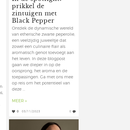
prikkel de
zintuigen met
Black Pepper
Ontdek de dynamische wereld
van etherische zwarte peperolie,
een veelzijdig juweeltje dat
zowel een culinaire flair als
aromatisch genot toevoegt aan
het leven. In deze blogpost
gaan we dieper in op de
oorsprong, het aroma en de
toepassingen. Ga met ons mee
op reis om het potentieel van
en
deze ...
s,
MEER »
n
0
03/11/2023
0