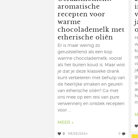
aromatische
i
recepten voor
warme
chocolademelk met
etherische oliën
H
w
Er is maar weinig zo
k
geruststellend als een kop
s
warme chocolademelk, vooral
v
als het buiten koud is. Maar wist
j
je dat je deze klassieke drank
g
kunt verbeteren met behulp van
o
de heerlijke smaken en geuren
a
van etherische oliën? Ga met
h
ons mee op een reis van pure
m
verwennerij en ontdek recepten
voor ...
M
MEER »
0
05/03/2024
0