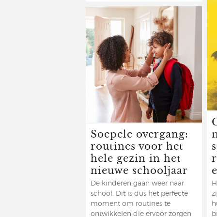
G
Soepele overgang:
routines voor het
hele gezin in het
nieuwe schooljaar
De kinderen gaan weer naar
H
school. Dit is dus het perfecte
z
moment om routines te
h
ontwikkelen die ervoor zorgen
b