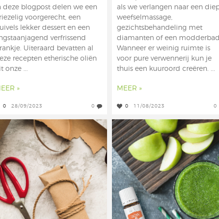
n deze blogpost delen we een
als we verlangen naar een die
riezelig voorgerecht, een
weefselmassage,
uivels lekker dessert en een
gezichtsbehandeling met
ngstaanjagend verfrissend
diamanten of een modderbad
rankje. Uiteraard bevatten al
Wanneer er weinig ruimte is
eze recepten etherische oliën
voor pure verwennerij kun je
it onze ...
thuis een kuuroord creëren. ...
EER »
MEER »
0
28/09/2023
0
0
11/08/2023
0