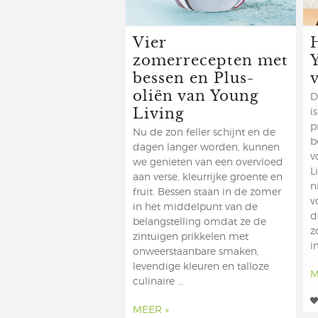
Vier
zomerrecepten met
bessen en Plus-
oliën van Young
D
Living
i
p
Nu de zon feller schijnt en de
b
dagen langer worden, kunnen
v
we genieten van een overvloed
L
aan verse, kleurrijke groente en
n
fruit. Bessen staan in de zomer
v
in het middelpunt van de
d
belangstelling omdat ze de
z
zintuigen prikkelen met
i
onweerstaanbare smaken,
levendige kleuren en talloze
M
culinaire ...
MEER »