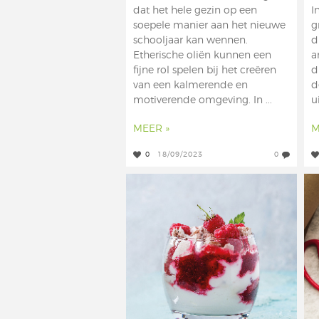
dat het hele gezin op een
I
soepele manier aan het nieuwe
g
schooljaar kan wennen.
d
Etherische oliën kunnen een
a
fijne rol spelen bij het creëren
d
van een kalmerende en
d
motiverende omgeving. In ...
u
MEER »
M
0
18/09/2023
0