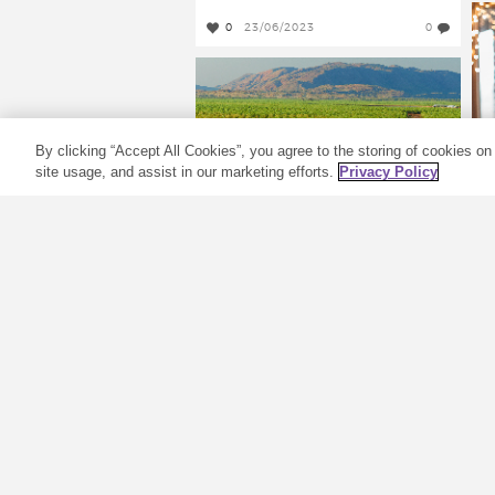
0
23/06/2023
0
By clicking “Accept All Cookies”, you agree to the storing of cookies on
site usage, and assist in our marketing efforts.
Privacy Policy
Alles over
e
sandelhoutolie:
D
oorsprong en
a
gebruik
m
t
Wat is sandelhoutolie? Zelfs
o
beginners in de wereld van