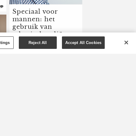
Speciaal voor
mannen: het
gebruik van
etherische oliën
tings
Laten we maar direct ter zake
Reject All
Accept All Cookies
komen: etherische oliën zijn
niet alleen voor vrouwen.
Vandaag ontkrachten we de
mythe dat etherische oliën te
'meisjesachtig' zijn voor
mannen. Mannen die deze
blogpost lezen of vrouwen die
de wonderen van etherische
oliën met de mannen in hun
leven willen delen ...
MEER »
0
13/02/2023
0