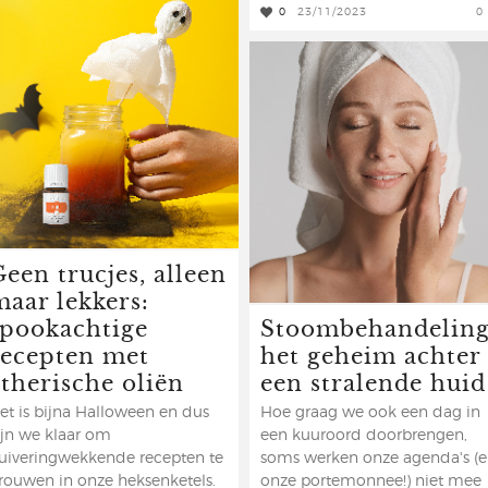
0
23/11/2023
0
een trucjes, alleen
maar lekkers:
spookachtige
Stoombehandeling
recepten met
het geheim achter
etherische oliën
een stralende huid
et is bijna Halloween en dus
Hoe graag we ook een dag in
ijn we klaar om
een kuuroord doorbrengen,
uiveringwekkende recepten te
soms werken onze agenda's (
rouwen in onze heksenketels.
onze portemonnee!) niet mee