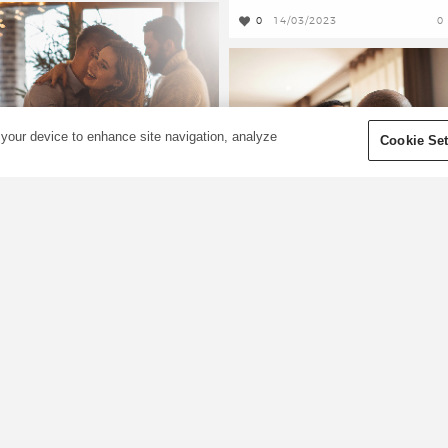
0
14/03/2023
0
 your device to enhance site navigation, analyze
Cookie Set
De ultieme
verwenroutine voor
Kerstcadeaus voor
en kerstfeest
dierbaren
e tijd van kerstfeesten is
angebroken! Voordat je je
De kerstdagen komen er weer
ooiste feestjurk uit de kast
aan en hoewel dit de mooiste
rekt of je trouwe kerstmuts
tijd van het jaar is, is het ook
pzet, is het een goed idee om
vaak de drukste. Een