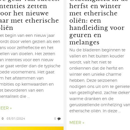
ntenties zetten
herfst en winter
voor het nieuwe
met etherische
jaar met etherische
oliën: een
oliën
handleiding voor
geuren en
et begin van een nieuw jaar
melanges
ordt door velen gezien als een
ans voor zelfreflectie en het
Nu de bladeren beginnen te
tellen van doelen. Het zetten
vallen en het buiten kouder
an intenties voor een nieuw
wordt, valt het niet te
aar gaat verder dan de typische
ontkennen dat de herfst en
oede voornemens. Het gaat
winter een unieke charme
m het afstemmen van
hebben. Deze seizoenen
mbities op kernwaarden en
nodigen ons uit om te geniet
et bevorderen van een
van gezelligheid, zachte deken
entaliteit die ...
warme dranken en de
geruststellende omhelzing va
EER »
etherische oliën. In deze ...
0
03/01/2024
0
MEER »