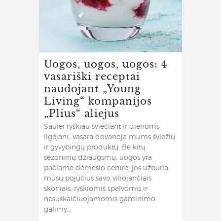
Uogos, uogos, uogos: 4
vasariški receptai
naudojant „Young
Living“ kompanijos
„Plius“ aliejus
Saulei ryškiau šviečiant ir dienoms
ilgėjant, vasara dovanoja mums šviežių
ir gyvybingų produktų. Be kitų
sezoninių džiaugsmų, uogos yra
pačiame dėmesio centre, jos užburia
mūsų pojūčius savo viliojančiais
skoniais, ryškiomis spalvomis ir
nesuskaičiuojamomis gaminimo
galimy...