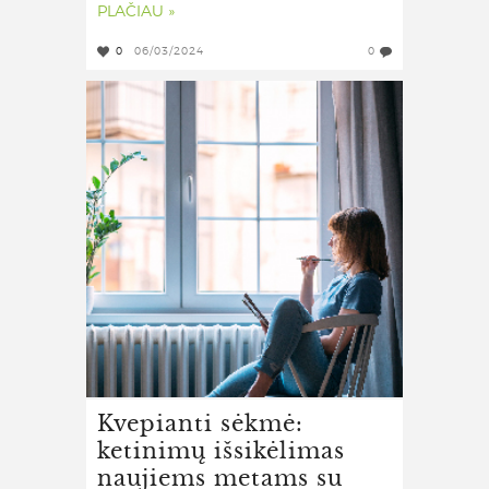
PLAČIAU »
0
06/03/2024
0
Kvepianti sėkmė:
ketinimų išsikėlimas
naujiems metams su