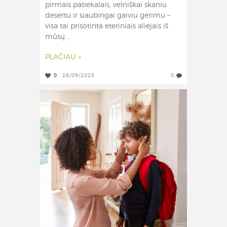
pirmais patiekalais, velniškai skaniu
desertu ir siaubingai gaiviu gėrimu –
visa tai prisotinta eteriniais aliejais iš
mūsų ...
PLAČIAU »
0
28/09/2023
0