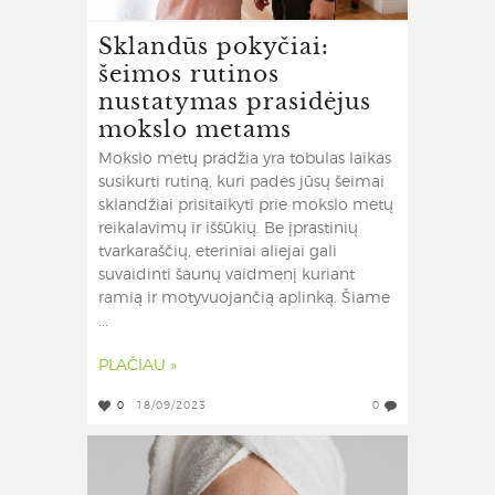
Sklandūs pokyčiai:
šeimos rutinos
nustatymas prasidėjus
mokslo metams
Mokslo metų pradžia yra tobulas laikas
susikurti rutiną, kuri padės jūsų šeimai
sklandžiai prisitaikyti prie mokslo metų
reikalavimų ir iššūkių. Be įprastinių
tvarkaraščių, eteriniai aliejai gali
suvaidinti šaunų vaidmenį kuriant
ramią ir motyvuojančią aplinką. Šiame
...
PLAČIAU »
0
18/09/2023
0