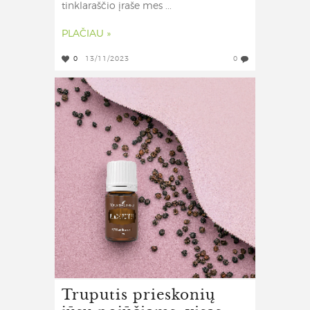
tinklaraščio įraše mes ...
PLAČIAU »
0
13/11/2023
0
Truputis prieskonių