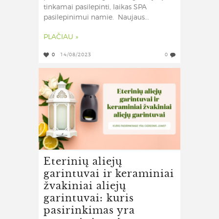
tinkamai pasilepinti, laikas SPA
pasilepinimui namie. Naujaus...
PLAČIAU »
0
14/08/2023
0
Eterinių aliejų
garintuvai ir keraminiai
žvakiniai aliejų
garintuvai: kuris
pasirinkimas yra