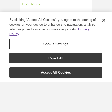
PLAČIAU »
0
23/06/2023
0
By clicking “Accept All Cookies”, you agree to the storing of
cookies on your device to enhance site navigation, analyze
site usage, and assist in our marketing efforts.
Privacy
Policy
Cookie Settings
Reject All
Accept All Cookies
3 sezoniniai receptai
pavasariui!
Žiema jau tikrai pasitraukė ir mes