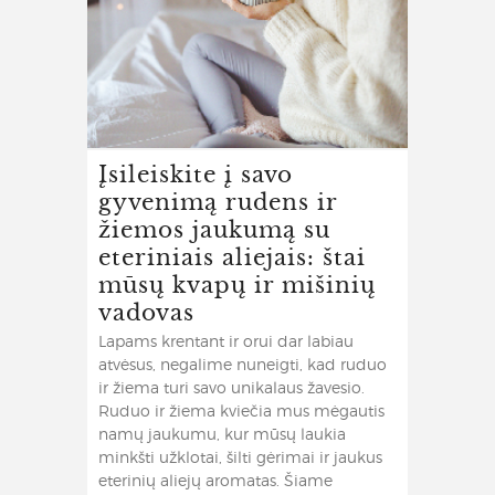
Įsileiskite į savo
gyvenimą rudens ir
žiemos jaukumą su
eteriniais aliejais: štai
mūsų kvapų ir mišinių
vadovas
Lapams krentant ir orui dar labiau
atvėsus, negalime nuneigti, kad ruduo
ir žiema turi savo unikalaus žavesio.
Ruduo ir žiema kviečia mus mėgautis
namų jaukumu, kur mūsų laukia
minkšti užklotai, šilti gėrimai ir jaukus
eterinių aliejų aromatas. Šiame