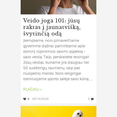
Veido joga 101: jūsų
raktas į jaunatvišką,
švytinčią odą
Įtemptame, nors pilnaverčiame
gyvenime dažnai pamirštame apie
esminį rūpinimosi savimi aspektą –
savo veidą. Taip, perskaitėte teisingai!
Jūsų veidas, kuriame yra daugiau nei
50 sudėtingų raumenų, taip pat
nusipelno meilės. Nors religingai
treniruojame sporto salėje savo kūną, ...
PLAČIAU »
0
23/10/2023
0