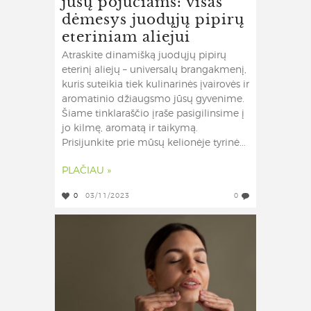
jūsų pojūčiams: visas
dėmesys juodųjų pipirų
eteriniam aliejui
Atraskite dinamišką juodųjų pipirų
eterinį aliejų – universalų brangakmenį,
kuris suteikia tiek kulinarinės įvairovės ir
aromatinio džiaugsmo jūsų gyvenime.
Šiame tinklaraščio įraše pasigilinsime į
jo kilmę, aromatą ir taikymą.
Prisijunkite prie mūsų kelionėje tyrinė...
PLAČIAU »
0
03/11/2023
0