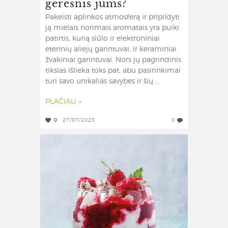
geresnis jums?
Pakeisti aplinkos atmosferą ir pripildyti
ją mielais norimais aromatais yra puiki
patirtis, kurią siūlo ir elektroniniai
eterinių aliejų garintuvai, ir keraminiai
žvakiniai garintuvai. Nors jų pagrindinis
tikslas išlieka toks pat, abu pasirinkimai
turi savo unikalias savybes ir šių ...
PLAČIAU »
0
27/07/2023
0