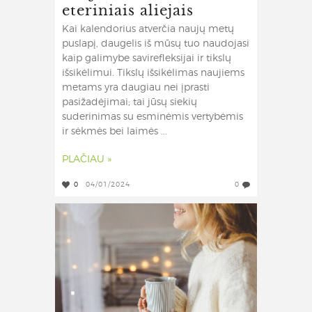
eteriniais aliejais
Kai kalendorius atverčia naujų metų
puslapį, daugelis iš mūsų tuo naudojasi
kaip galimybe savirefleksijai ir tikslų
išsikėlimui. Tikslų išsikėlimas naujiems
metams yra daugiau nei įprasti
pasižadėjimai; tai jūsų siekių
suderinimas su esminėmis vertybėmis
ir sėkmės bei laimės ...
PLAČIAU »
0
04/01/2024
0