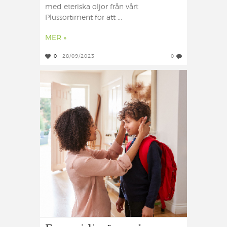
med eteriska oljor från vårt
Plussortiment för att ...
MER »
0
28/09/2023
0