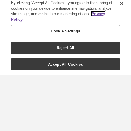
By clicking “Accept All Cookies”, you agree to the storing of
cookies on your device to enhance site navigation, analyze
site usage, and assist in our marketing efforts.
Privacy
Policy
Cookie Settings
Reject All
Accept All Cookies
3 recept för att fira
våren!
Med vintern bakom oss kan vi äntligen
se fram emot ljusa dagar, varmare
väder och blommor som slår ut.
Dessutom kan vi se fram emot en