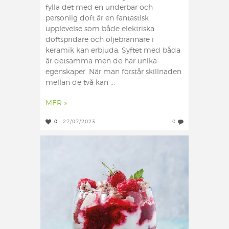
fylla det med en underbar och
personlig doft är en fantastisk
upplevelse som både elektriska
doftspridare och oljebrännare i
keramik kan erbjuda. Syftet med båda
är detsamma men de har unika
egenskaper. När man förstår skillnaden
mellan de två kan ...
MER »
0
27/07/2023
0