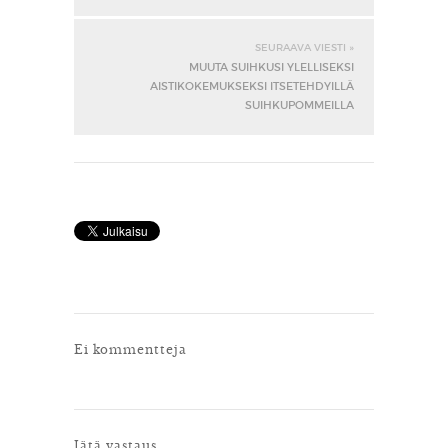
SEURAAVA VIESTI »
MUUTA SUIHKUSI YLELLISEKSI
AISTIKOKEMUKSEKSI ITSETEHDYILLÄ
SUIHKUPOMMEILLA
Ei kommentteja
Jätä vastaus