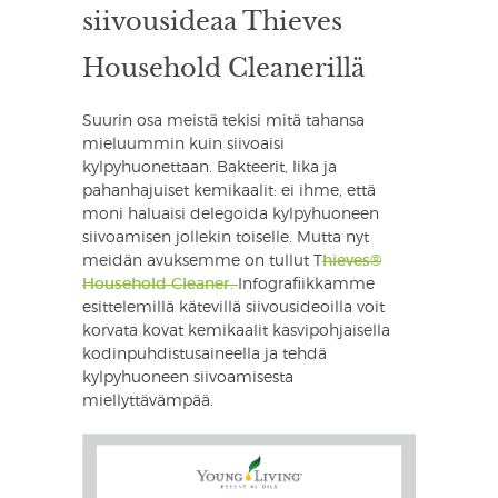
siivousideaa Thieves
Household Cleanerillä
Suurin osa meistä tekisi mitä tahansa
mieluummin kuin siivoaisi
kylpyhuonettaan. Bakteerit, lika ja
pahanhajuiset kemikaalit: ei ihme, että
moni haluaisi delegoida kylpyhuoneen
siivoamisen jollekin toiselle. Mutta nyt
meidän avuksemme on tullut T
hieves®
Household Cleaner.
Infografiikkamme
esittelemillä kätevillä siivousideoilla voit
korvata kovat kemikaalit kasvipohjaisella
kodinpuhdistusaineella ja tehdä
kylpyhuoneen siivoamisesta
miellyttävämpää.