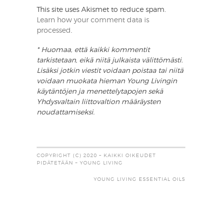
This site uses Akismet to reduce spam.
Learn how your comment data is
processed
.
* Huomaa, että kaikki kommentit
tarkistetaan, eikä niitä julkaista välittömästi.
Lisäksi jotkin viestit voidaan poistaa tai niitä
voidaan muokata hieman Young Livingin
käytäntöjen ja menettelytapojen sekä
Yhdysvaltain liittovaltion määräysten
noudattamiseksi.
COPYRIGHT (C) 2020 – KAIKKI OIKEUDET
PIDÄTETÄÄN – YOUNG LIVING
YOUNG LIVING ESSENTIAL OILS