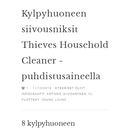
Kylpyhuoneen
siivousniksit
Thieves Household
Cleaner -
puhdistusaineella
1
11/10/2018 -
ETEERISET ÖLJYT
,
INFOGRAAFIT
,
KOTONA
,
SIIVOAMINEN
,
YL-
TUOTTEET
,
YOUNG LIVING
8 kylpyhuoneen