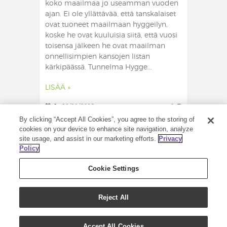
koko maailmaa jo useamman vuoden
ajan. Ei ole yllättävää, että tanskalaiset
ovat tuoneet maailmaan hyggeilyn,
koske he ovat kuuluisia siitä, että vuosi
toisensa jälkeen he ovat maailman
onnellisimpien kansojen listan
kärkipäässä. Tunnelma Hygge...
LISÄÄ »
0
11/11/2019
0
By clicking “Accept All Cookies”, you agree to the storing of
cookies on your device to enhance site navigation, analyze
site usage, and assist in our marketing efforts.
Privacy
Policy
Cookie Settings
Reject All
COPYRIGHT (C) 2020 – KAIKKI OIKEUDET
PIDÄTETÄÄN – YOUNG LIVING
Accept All Cookies