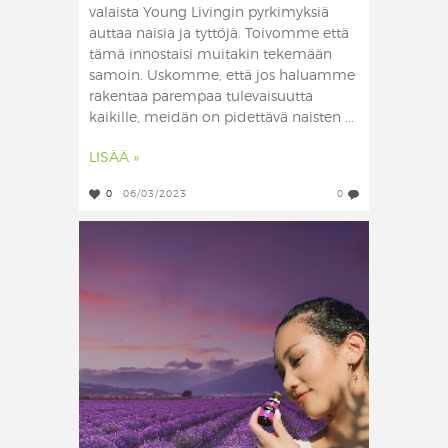
valaista Young Livingin pyrkimyksiä
auttaa naisia ja tyttöjä. Toivomme että
tämä innostaisi muitakin tekemään
samoin. ​ Uskomme, että jos haluamme
rakentaa parempaa tulevaisuutta
kaikille, meidän on pidettävä naisten ...
LISÄÄ »
0
06/03/2023
0