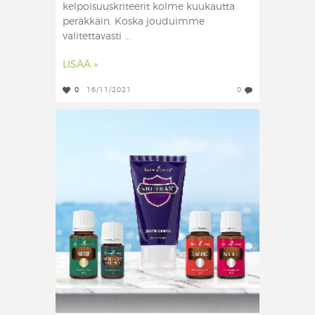
kelpoisuuskriteerit kolme kuukautta
peräkkäin. Koska jouduimme
valitettavasti ...
LISÄÄ »
0
16/11/2021
0