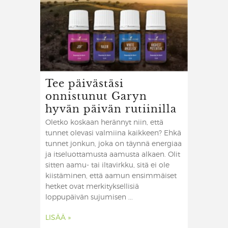
Tee päivästäsi
onnistunut Garyn
hyvän päivän rutiinilla
Oletko koskaan herännyt niin, että
tunnet olevasi valmiina kaikkeen? Ehkä
tunnet jonkun, joka on täynnä energiaa
ja itseluottamusta aamusta alkaen. Olit
sitten aamu- tai iltavirkku, sitä ei ole
kiistäminen, että aamun ensimmäiset
hetket ovat merkityksellisiä
loppupäivän sujumisen ...
LISÄÄ »