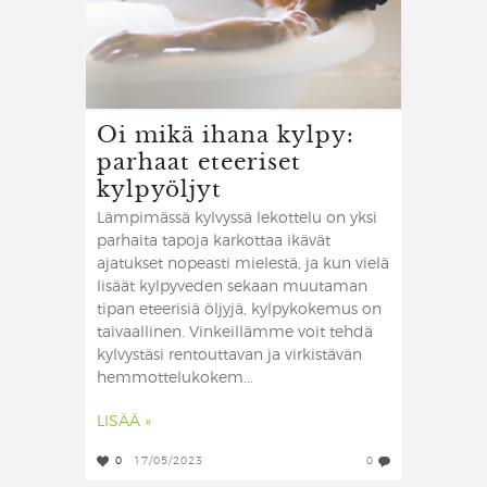
Oi mikä ihana kylpy:
parhaat eteeriset
kylpyöljyt
Lämpimässä kylvyssä lekottelu on yksi
parhaita tapoja karkottaa ikävät
ajatukset nopeasti mielestä, ja kun vielä
lisäät kylpyveden sekaan muutaman
tipan eteerisiä öljyjä, kylpykokemus on
taivaallinen. Vinkeillämme voit tehdä
kylvystäsi rentouttavan ja virkistävän
hemmottelukokem...
LISÄÄ »
0
17/05/2023
0