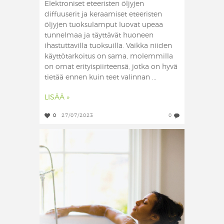
Elektroniset eteeristen öljyjen
diffuuserit ja keraamiset eteeristen
öljyjen tuoksulamput luovat upeaa
tunnelmaa ja täyttävät huoneen
ihastuttavilla tuoksuilla. Vaikka niiden
käyttötarkoitus on sama, molemmilla
on omat erityispiirteensä, jotka on hyvä
tietää ennen kuin teet valinnan ...
LISÄÄ »
0
27/07/2023
0