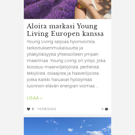
Aloita matkasi Young
Living Europen kanssa
Young Living tarjoaa hyvinvointia,
tarkoituksenmukaisuutta ja
yltäkylläisyyttä yhteisöilleen ympäri
maailmaa. Young Living on yritys, joka
koostuu maanviljelijöistä, perheistä,
tekijöistä, tislaajista ja haaveilijoista,
jotka kaikki haluavat hyödyntää
luonnon elävän energian voimaa ...
LISÄÄ »
0
10/05/2022
0