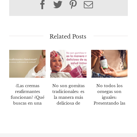
Facebook
Twitter
Pinterest
Email
Related Posts
¿Las cremas
No son gomitas
No todos los
reafirmantes
tradicionales: es
omegas son
funcionan? ¿Qué
la manera más
iguales:
buscas en una
deliciosa de
Presentando las
crema
mantener tu
softgels Green
reafirmante de
salud
Omega 3™
calidad?
inmunológica*