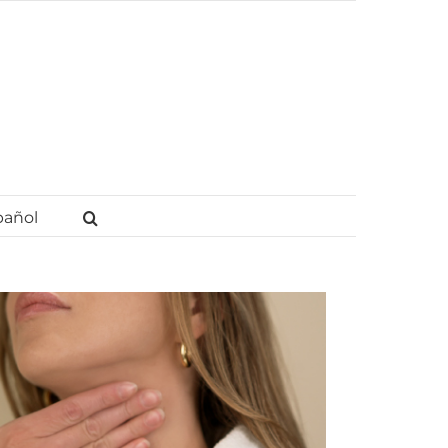
pañol