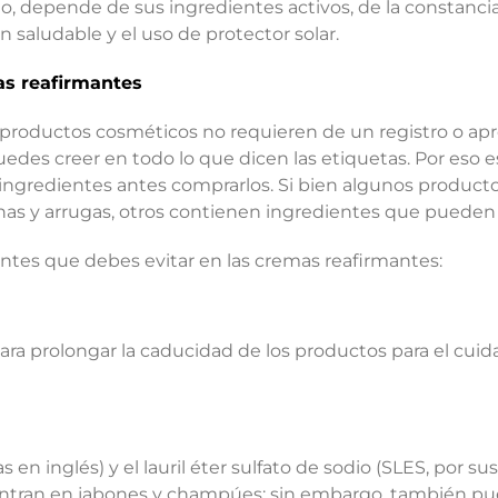
 depende de sus ingredientes activos, de la constancia c
saludable y el uso de protector solar.
s reafirmantes
ros productos cosméticos no requieren de un registro o a
des creer en todo lo que dicen las etiquetas. Por eso 
s ingredientes antes comprarlos. Si bien algunos product
 finas y arrugas, otros contienen ingredientes que puede
ntes que debes evitar en las cremas reafirmantes:
ra prolongar la caducidad de los productos para el cuida
las en inglés) y el lauril éter sulfato de sodio (SLES, por s
ran en jabones y champúes; sin embargo, también pued