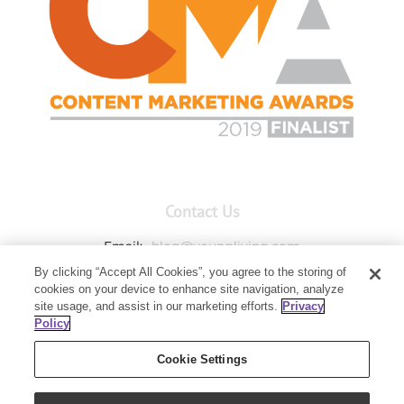
Contact Us
Email:
blog@youngliving.com
By clicking “Accept All Cookies”, you agree to the storing of
Member Services:
1-800-371-3515
cookies on your device to enhance site navigation, analyze
Young Living Global Headquarters
site usage, and assist in our marketing efforts.
Privacy
1538 W Sandalwood Drive
Policy
Lehi, UT 84043
Cookie Settings