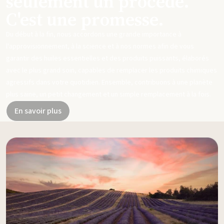
seulement un procédé.
C'est une promesse.
Du début à la fin, nous accordons une grande importance à
l'approvisionnement, à la science et à nos normes afin de vous
garantir des huiles essentielles et des produits puissants, élaborés
avec le plus grand soin, capables de remplacer les produits chimiques
agressifs dans votre quotidien. Ensemble, contribuons à une planète
plus saine, un petit changement et un simple remplacement à la fois.
En savoir plus