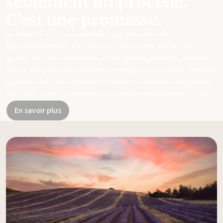
seulement un procédé.
C'est une promesse.
Du début à la fin, nous accordons une grande importance à
l'approvisionnement, à la science et à nos normes afin de vous
garantir des huiles essentielles et des produits puissants, élaborés
avec le plus grand soin, capables de remplacer les produits chimiques
agressifs dans votre quotidien. Ensemble, contribuons à une planète
plus saine, un petit changement et un simple remplacement à la fois.
En savoir plus