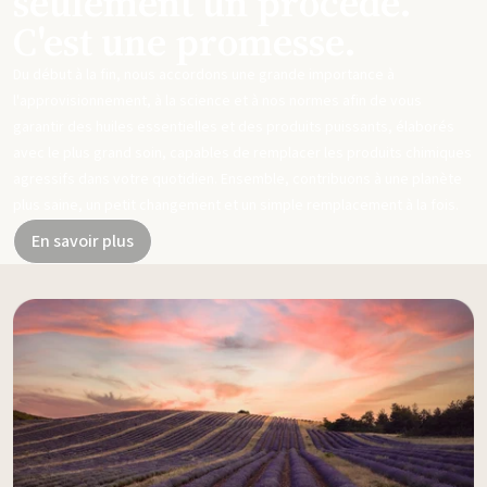
seulement un procédé.
C'est une promesse.
Du début à la fin, nous accordons une grande importance à
l'approvisionnement, à la science et à nos normes afin de vous
garantir des huiles essentielles et des produits puissants, élaborés
avec le plus grand soin, capables de remplacer les produits chimiques
agressifs dans votre quotidien. Ensemble, contribuons à une planète
plus saine, un petit changement et un simple remplacement à la fois.
En savoir plus