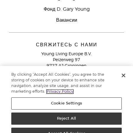
Фонд D. Gary Young
Вакансии
СВЯЖИТЕСЬ С НАМИ
Young Living Europe B.V.
Peizerweg 97
9727 AJ Groningen
Netherlands
By clicking “Accept All Cookies”, you agree to the
storing of cookies on your device to enhance site
Служба поддержки партнеров бренда
+44 (0) 20 3935
navigation, analyze site usage, and assist in our
9000
marketing efforts.
Privacy Policy
Cookie Settings
© Young Living Essential Oils 2021 |
Политика конфиденциальности
Reject All
Этот сайт использует куки для хранения информации на вашем компьютере. Некоторые из
них необходимы для работы нашего сайта, другие помогают улучшить взаимодействие с