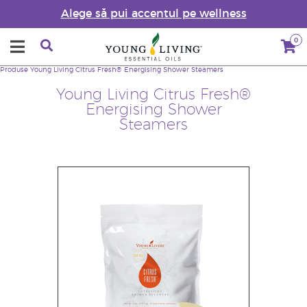
Alege să pui accentul pe wellness
0
Produse
Young Living Citrus Fresh® Energising Shower Steamers
Young Living Citrus Fresh®
Energising Shower
Steamers