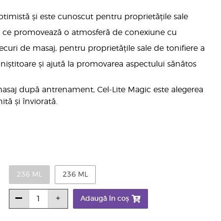
timistă și este cunoscut pentru proprietățile sale
n, ce promovează o atmosferă de conexiune cu
curi de masaj, pentru proprietățile sale de tonifiere a
iniștitoare și ajută la promovarea aspectului sănătos
 masaj după antrenament, Cel-Lite Magic este alegerea
tă și înviorată.
236 ML
236 ML
Adaugă în coș