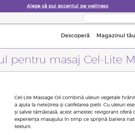
Alege să pui accentul pe wellness
Descoperă
Magazinul tă
Siguranța Utilizării Uleiurilor Esențiale
Ghid pentru aromatizatoarele de uleiuri esențiale
Ultima șansă: 50% reducere la produse de îngrijire a pielii
Află mai multe despre
Ghidul sup
Cum se folosesc uleiur
ul pentru masaj Cel-Lite 
Cel-Lite Massage Oil combină uleiuri vegetale hrăni
a ajuta la netezirea și catifelarea pielii. Cu uleiuri
și salvie tămâioasă, acest amestec revigorant oferă
experiența masajului în timp ce sprijină bariera natur
texturii.