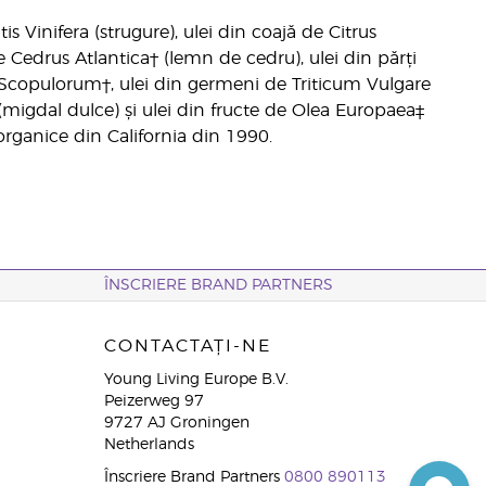
s Vinifera (strugure), ulei din coajă de Citrus
e Cedrus Atlantica† (lemn de cedru), ulei din părți
 Scopulorum†, ulei din germeni de Triticum Vulgare
 (migdal dulce) și ulei din fructe de Olea Europaea‡
organice din California din 1990.
ÎNSCRIERE BRAND PARTNERS
CONTACTAȚI-NE
Young Living Europe B.V.
Peizerweg 97
9727 AJ Groningen
Netherlands
Înscriere Brand Partners
0800 890113