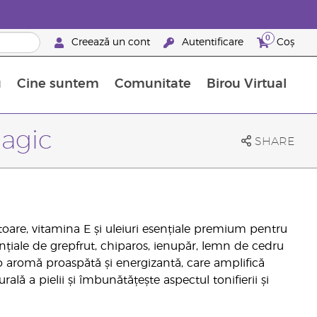
0
Creează un cont
Autentificare
Coș
u
Cine suntem
Comunitate
Birou Virtual
 nutrienți
limentelor alimentare Young Living
ile esențiale
Avansări la niveluri ierarhice superioare
Evenimente de recunoaștere
Avantajele unui Brand Partner Young Living
Magic
SHARE
toare, vitamina E și uleiuri esențiale premium pentru
 esențiale de grepfrut, chiparos, ienupăr, lemn de cedru
 o aromă proaspătă și energizantă, care amplifică
ală a pielii și îmbunătățește aspectul tonifierii și