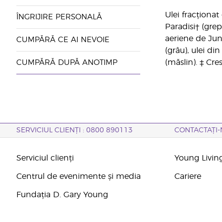
Ulei fracționat
ÎNGRIJIRE PERSONALĂ
Paradisi† (grep
aeriene de Jun
CUMPĂRĂ CE AI NEVOIE
(grâu), ulei di
(măslin). ‡ Cr
CUMPĂRĂ DUPĂ ANOTIMP
SERVICIUL CLIENȚI : 0800 890113
CONTACTAȚI-
Serviciul clienți
Young Livin
Centrul de evenimente și media
Cariere
Fundația D. Gary Young