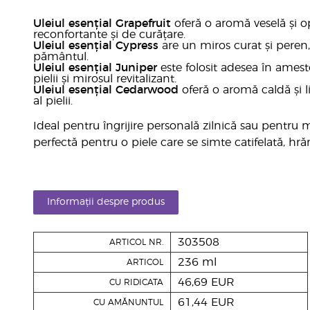
Uleiul esențial Grapefruit
oferă o aromă veselă și op
reconfortante și de curățare.
Uleiul esențial Cypress
are un miros curat și pere
pământul.
Uleiul esențial Juniper
este folosit adesea în ameste
pielii și mirosul revitalizant.
Uleiul esențial Cedarwood
oferă o aromă caldă și l
al pielii.
Ideal pentru îngrijire personală zilnică sau pentru
perfectă pentru o piele care se simte catifelată, hrăni
Informații despre produs
303508
ARTICOL NR.
236 ml
ARTICOL
46,69 EUR
CU RIDICATA
61,44 EUR
CU AMĂNUNTUL