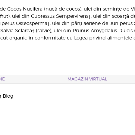
 de Cocos Nucifera (nucă de cocos), ulei din semințe de Viti
frut), ulei din Cupressus Sempervirens†, ulei din scoarță d
iperus Osteosperma†, ulei din părți aeriene de Juniperus
n Salvia Sclarea† (salvie), ulei din Prunus Amygdalus Dulcis
escut organic în conformitate cu Legea privind alimentele 
NE
MAGAZIN VIRTUAL
g Blog