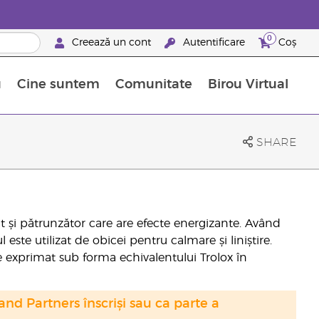
0
Creează un cont
Autentificare
Coș
u
Cine suntem
Comunitate
Birou Virtual
 nutrienți
limentelor alimentare Young Living
ile esențiale
Avansări la niveluri ierarhice superioare
Evenimente de recunoaștere
Avantajele unui Brand Partner Young Living
SHARE
t și pătrunzător care are efecte energizante. Având
este utilizat de obicei pentru calmare și liniștire.
e exprimat sub forma echivalentului Trolox în
nd Partners înscriși sau ca parte a