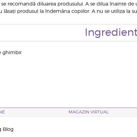
ă se recomandă diluarea produsului. A se dilua înainte de u
u lăsați produsul la îndemâna copiilor. A nu se utiliza la su
Ingredien
de ghimbir
NE
MAGAZIN VIRTUAL
g Blog