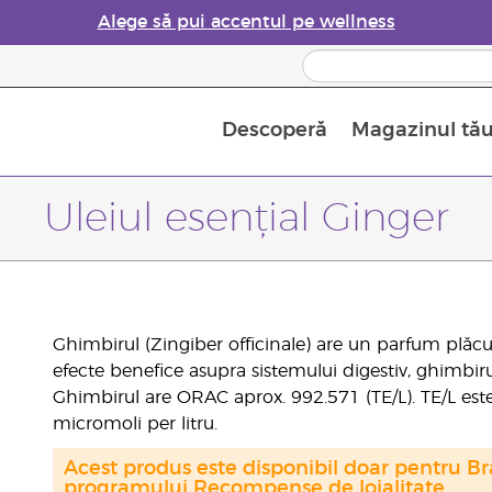
Alege să pui accentul pe wellness
Descoperă
Magazinul tă
Siguranța Utilizării Uleiurilor Esențiale
Ghid pentru aromatizatoarele de uleiuri esențiale
Ultima șansă: 50% reducere la produse de îngrijire a pielii
Află mai multe despre
Ghidul sup
Cum se folosesc uleiur
Uleiul esențial Ginger
Ghimbirul (Zingiber officinale) are un parfum plăcu
efecte benefice asupra sistemului digestiv, ghimbirul 
Ghimbirul are ORAC aprox. 992.571 (TE/L). TE/L est
micromoli per litru.
Acest produs este disponibil doar pentru Bra
programului Recompense de loialitate.