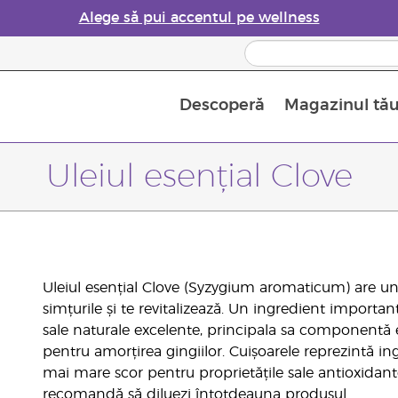
Alege să pui accentul pe wellness
Descoperă
Magazinul tă
Siguranța Utilizării Uleiurilor Esențiale
Ghid pentru aromatizatoarele de uleiuri esențiale
Ultima șansă: 50% reducere la produse de îngrijire a pielii
Află mai multe despre
Ghidul sup
Cum se folosesc uleiur
Uleiul esențial Clove
Uleiul esențial Clove (Syzygium aromaticum) are un
simțurile și te revitalizează. Un ingredient importan
sale naturale excelente, principala sa componentă es
pentru amorțirea gingiilor. Cuișoarele reprezintă in
mai mare scor pentru proprietățile sale antioxidant
recomandă să diluezi întotdeauna produsul.