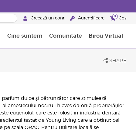
0
Creează un cont
Autentificare
Coș
u
Cine suntem
Comunitate
Birou Virtual
 nutrienți
limentelor alimentare Young Living
ile esențiale
Avansări la niveluri ierarhice superioare
Evenimente de recunoaștere
Avantajele unui Brand Partner Young Living
SHARE
 parfum dulce și pătrunzător care stimulează
t al amestecului nostru Thieves datorită proprietăților
te eugenolul, care este folosit în industria dentară
gredientul testat de Young Living care a obținut cel
e pe scala ORAC. Pentru utilizare locală se