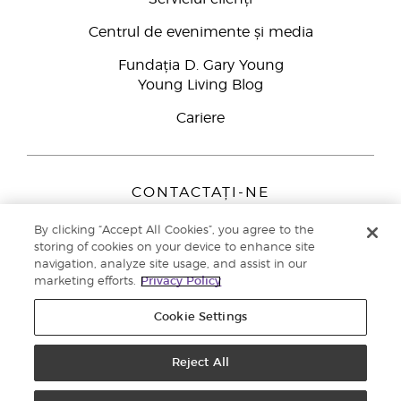
Centrul de evenimente și media
Fundația D. Gary Young
Young Living Blog
Cariere
CONTACTAȚI-NE
Young Living Europe B.V.
By clicking “Accept All Cookies”, you agree to the
Peizerweg 97
storing of cookies on your device to enhance site
9727 AJ Groningen
navigation, analyze site usage, and assist in our
Netherlands
marketing efforts.
Privacy Policy
Înscriere Brand Partners
0800 890113
Cookie Settings
Drepturi de autor © 2021 Young Living Essential Oils. Toate drepturile
rezervate. |
Politica de confidențialitate
Reject All