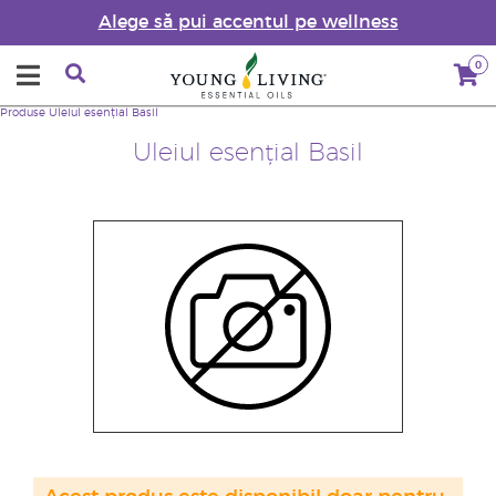
Alege să pui accentul pe wellness
0
Produse
Uleiul esențial Basil
Uleiul esențial Basil