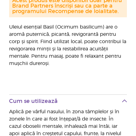
Acest produs este disponibil doar pentru
Brand Partners înscriși sau ca parte a
programului Recompense de loialitate.
Uleiul esențial Basil (Ocimum basilicum) are o
aromă puternică, picantă, revigorantă pentru
corp și spirit. Fiind utilizat local, poate contribui la
revigorarea minții și la restabilirea acuității
mentale. Pentru masaj, poate fi relaxant pentru
mușchii dureroși.
Cum se utilizează
Aplică pe vârful nasului, în zona tâmplelor și în
zonele în care ai fost înțepat/ă de insecte. În
cazul oboselii mentale, inhalează mai întâi, iar
apoi aplică în creștetul capului, frunte, la nivelul