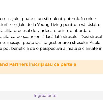
ia masajului poate fi un stimulent puternic în orice
eiuri esențiale de la Young Living pentru a vă răsfăța,
 facilita procesul de vindecare printr-o abordare
citatea persoanelor să facă față stresului. Deși stresul
e, masajul poate facilita gestionarea stresului. Acele
ot beneficia de o perspectivă aliniată și claritate în
nd Partners înscriși sau ca parte a
Ingrediente