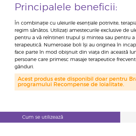
Principalele beneficii:
În combinație cu uleiurile esențiale potrivite, terap
regim sănătos. Utilizați amestecurile exclusive de ul
pentru a vă reîntineri trupul și mintea sau pentru a
terapeutică. Numeroase boli își au originea în incapa
face parte în mod obișnuit din viața din această lum
persoane care primesc masaje terapeutice frecvente p
gânduri.
Acest produs este disponibil doar pentru Bra
programului Recompense de loialitate.
Cum se utilizează