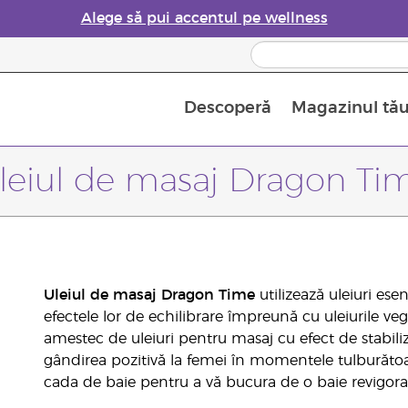
Alege să pui accentul pe wellness
Descoperă
Magazinul tă
Siguranța Utilizării Uleiurilor Esențiale
Ghid pentru aromatizatoarele de uleiuri esențiale
Ultima șansă: 50% reducere la produse de îngrijire a pielii
Află mai multe despre
Ghidul sup
Cum se folosesc uleiur
leiul de masaj Dragon Ti
Uleiul de masaj Dragon Time
utilizează uleiuri ese
efectele lor de echilibrare împreună cu uleiurile ve
amestec de uleiuri pentru masaj cu efect de stabilizar
gândirea pozitivă la femei în momentele tulburătoar
cada de baie pentru a vă bucura de o baie revigora