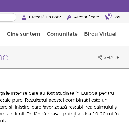
0
Creează un cont
Autentificare
Coș
u
Cine suntem
Comunitate
Birou Virtual
 nutrienți
limentelor alimentare Young Living
ile esențiale
Avansări la niveluri ierarhice superioare
Evenimente de recunoaștere
Avantajele unui Brand Partner Young Living
me
SHARE
nțiale intense care au fost studiate în Europa pentru
getale pure. Rezultatul acestei combinații este un
e și liniștire, care favorizează restabilirea calmului și
e ale lunii. Pe lângă masaj, puteți aplica 10-20 ml în
ntă.