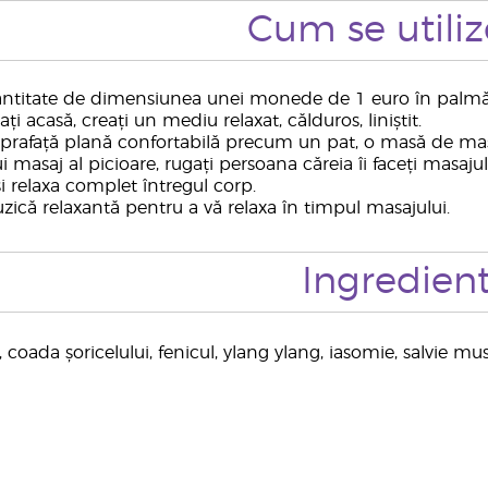
Cum se utili
antitate de dimensiunea unei monede de 1 euro în palmă. F
zați acasă, creați un mediu relaxat, călduros, liniștit.
 suprafață plană confortabilă precum un pat, o masă de m
i masaj al picioare, rugați persoana căreia îi faceți masaj
i relaxa complet întregul corp.
zică relaxantă pentru a vă relaxa în timpul masajului.
Ingredien
, coada șoricelului, fenicul, ylang ylang, iasomie, salvie mu