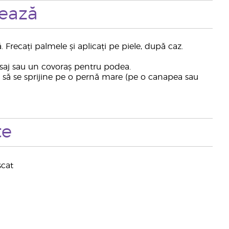
zează
recați palmele și aplicați pe piele, după caz.
asaj sau un covoraș pentru podea.
ul să se sprijine pe o pernă mare (pe o canapea sau
te
scat