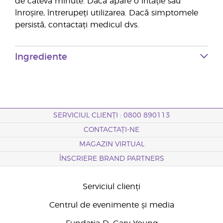
de câteva minute. Dacă apare o iritație sau
înroșire, întrerupeți utilizarea. Dacă simptomele
persistă, contactați medicul dvs.
Ingrediente
SERVICIUL CLIENȚI : 0800 890113
CONTACTAȚI-NE
MAGAZIN VIRTUAL
ÎNSCRIERE BRAND PARTNERS
Serviciul clienți
Centrul de evenimente și media