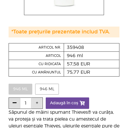
*Toate prețurile prezentate includ TVA.
359408
ARTICOL NR.
946 ml
ARTICOL
57,58 EUR
CU RIDICATA
75,77 EUR
CU AMĂNUNTUL
946 ML
946 ML
Adaugă în coș
Săpunul de mâini spumant Thieves® va curăța,
va proteja și va trata pielea cu amestecul de
uleiuri esențiale Thieves, uleiurile esențiale pure de