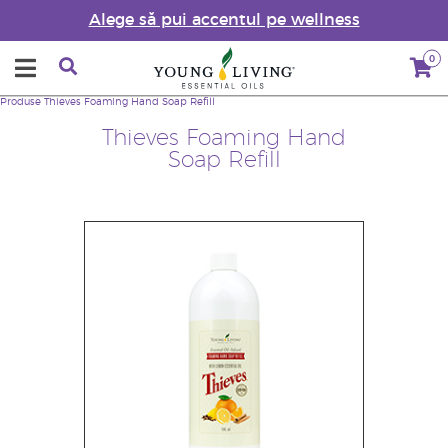
Alege să pui accentul pe wellness
0
Produse
Thieves Foaming Hand Soap Refill
Thieves Foaming Hand
Soap Refill