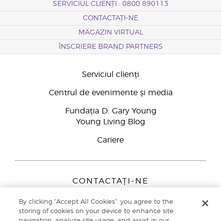
SERVICIUL CLIENȚI : 0800 890113
CONTACTAȚI-NE
MAGAZIN VIRTUAL
ÎNSCRIERE BRAND PARTNERS
Serviciul clienți
Centrul de evenimente și media
Fundația D. Gary Young
Young Living Blog
Cariere
CONTACTAȚI-NE
Young Living Europe B.V.
By clicking “Accept All Cookies”, you agree to the
Peizerweg 97
storing of cookies on your device to enhance site
9727 AJ Groningen
navigation, analyze site usage, and assist in our