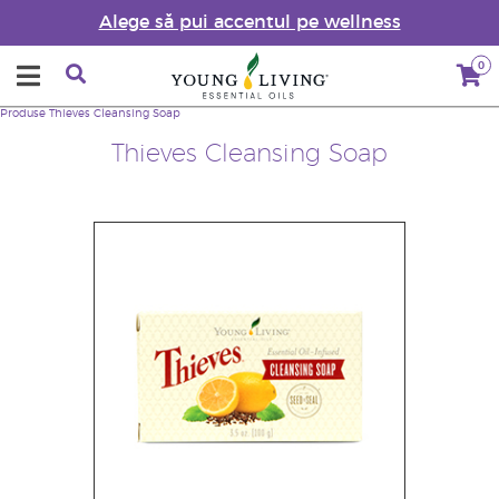
Alege să pui accentul pe wellness
0
Produse
Thieves Cleansing Soap
Thieves Cleansing Soap