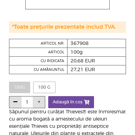
*Toate prețurile prezentate includ TVA.
367908
ARTICOL NR.
100g
ARTICOL
20,68 EUR
CU RIDICATA
27,21 EUR
CU AMĂNUNTUL
100G
100 G
Adaugă în coș
Săpunul pentru curățat Thieves® este înmiresmat
cu aroma bogată a amestecului de uleiuri
esențiale Thieves cu proprietăți antiseptice
naturale. Uleiurile din plante și extractele din