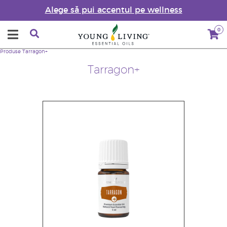
Alege să pui accentul pe wellness
0
Produse
Tarragon+
Tarragon+