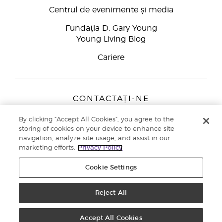
Centrul de evenimente și media
Fundația D. Gary Young
Young Living Blog
Cariere
CONTACTAȚI-NE
Young Living Europe B.V.
By clicking “Accept All Cookies”, you agree to the
Peizerweg 97
storing of cookies on your device to enhance site
9727 AJ Groningen
navigation, analyze site usage, and assist in our
Netherlands
marketing efforts.
Privacy Policy
Înscriere Brand Partners
0800 890113
Cookie Settings
Drepturi de autor © 2021 Young Living Essential Oils. Toate drepturile
rezervate. |
Politica de confidențialitate
Reject All
Accept All Cookies