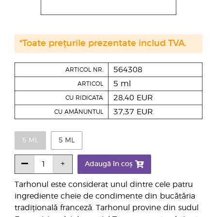
*Toate prețurile prezentate includ TVA.
564308
ARTICOL NR.
5 ml
ARTICOL
28,40 EUR
CU RIDICATA
37,37 EUR
CU AMĂNUNTUL
5 ML
5 ML
Adaugă în coș
Tarhonul este considerat unul dintre cele patru
ingrediente cheie de condimente din bucătăria
tradițională franceză. Tarhonul provine din sudul