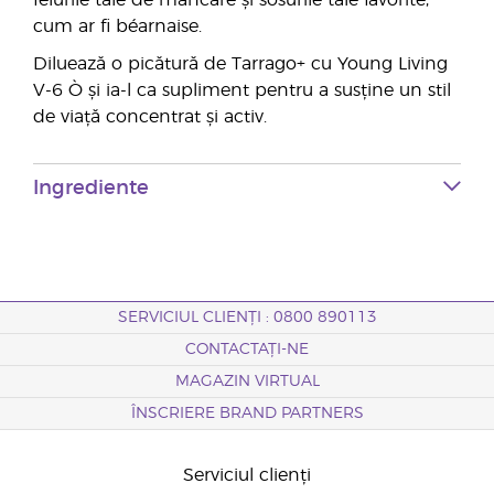
felurile tale de mâncare și sosurile tale favorite,
cum ar fi béarnaise.
Diluează o picătură de Tarrago+ cu Young Living
V-6 Ò și ia-l ca supliment pentru a susține un stil
de viață concentrat și activ.
Ingrediente
SERVICIUL CLIENȚI : 0800 890113
CONTACTAȚI-NE
MAGAZIN VIRTUAL
ÎNSCRIERE BRAND PARTNERS
Serviciul clienți