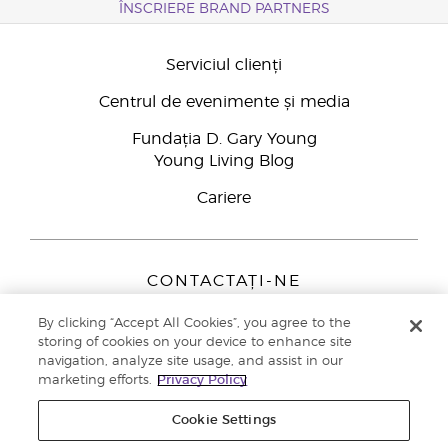
ÎNSCRIERE BRAND PARTNERS
Serviciul clienți
Centrul de evenimente și media
Fundația D. Gary Young
Young Living Blog
Cariere
CONTACTAȚI-NE
Young Living Europe B.V.
By clicking “Accept All Cookies”, you agree to the
Peizerweg 97
storing of cookies on your device to enhance site
9727 AJ Groningen
navigation, analyze site usage, and assist in our
Netherlands
marketing efforts.
Privacy Policy
Înscriere Brand Partners
0800 890113
Cookie Settings