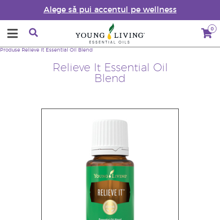
Alege să pui accentul pe wellness
0
Produse
Relieve It Essential Oil Blend
Relieve It Essential Oil
Blend