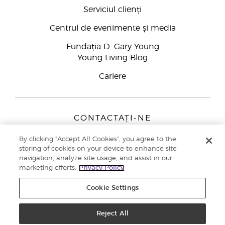
Serviciul clienți
Centrul de evenimente și media
Fundația D. Gary Young
Young Living Blog
Cariere
CONTACTAȚI-NE
Young Living Europe B.V.
By clicking “Accept All Cookies”, you agree to the
Peizerweg 97
storing of cookies on your device to enhance site
9727 AJ Groningen
navigation, analyze site usage, and assist in our
Netherlands
marketing efforts.
Privacy Policy
Înscriere Brand Partners
0800 890113
Cookie Settings
Drepturi de autor © 2021 Young Living Essential Oils. Toate drepturile
rezervate. |
Politica de confidențialitate
Reject All