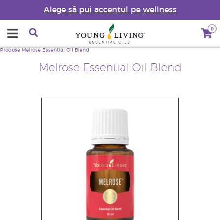
Alege să pui accentul pe wellness
0
Produse
Melrose Essential Oil Blend
Melrose Essential Oil Blend