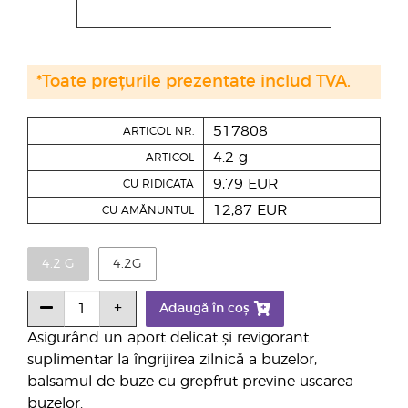
*Toate prețurile prezentate includ TVA.
517808
ARTICOL NR.
4.2 g
ARTICOL
9,79 EUR
CU RIDICATA
12,87 EUR
CU AMĂNUNTUL
4.2 G
4.2G
Adaugă în coș
Asigurând un aport delicat și revigorant
suplimentar la îngrijirea zilnică a buzelor,
balsamul de buze cu grepfrut previne uscarea
buzelor.