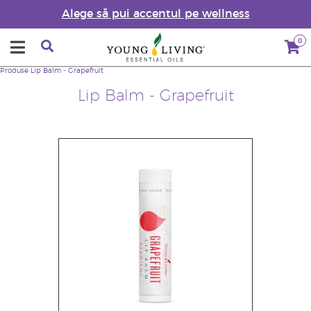
Alege să pui accentul pe wellness
0
Produse
Lip Balm - Grapefruit
Lip Balm - Grapefruit