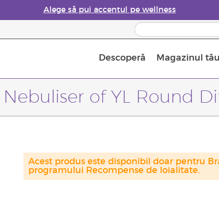
Alege să pui accentul pe wellness
Descoperă
Magazinul tă
Siguranța Utilizării Uleiurilor Esențiale
Ghid pentru aromatizatoarele de uleiuri esențiale
Ultima șansă: 50% reducere la produse de îngrijire a pielii
Află mai multe despre
Ghidul sup
Cum se folosesc uleiur
 Nebuliser of YL Round Di
Acest produs este disponibil doar pentru Bra
programului Recompense de loialitate.