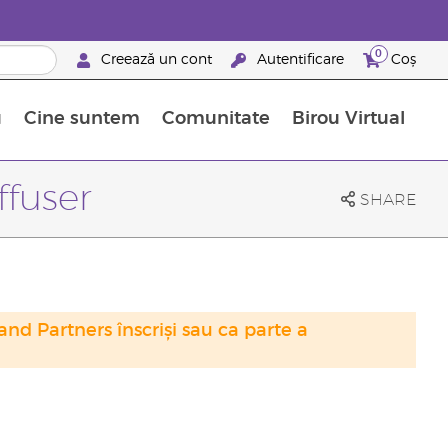
0
Creează un cont
Autentificare
Coș
u
Cine suntem
Comunitate
Birou Virtual
 nutrienți
limentelor alimentare Young Living
ile esențiale
Avansări la niveluri ierarhice superioare
Evenimente de recunoaștere
Avantajele unui Brand Partner Young Living
ffuser
SHARE
nd Partners înscriși sau ca parte a