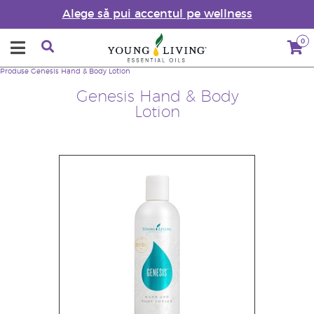
Alege să pui accentul pe wellness
0
Produse
Genesis Hand & Body Lotion
Genesis Hand & Body
Lotion