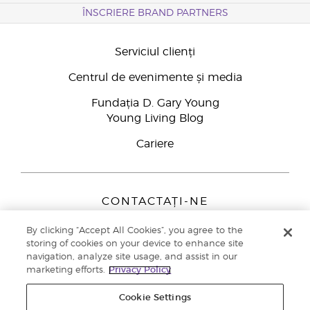
ÎNSCRIERE BRAND PARTNERS
Serviciul clienți
Centrul de evenimente și media
Fundația D. Gary Young
Young Living Blog
Cariere
CONTACTAȚI-NE
Young Living Europe B.V.
By clicking “Accept All Cookies”, you agree to the
Peizerweg 97
storing of cookies on your device to enhance site
9727 AJ Groningen
navigation, analyze site usage, and assist in our
Netherlands
marketing efforts.
Privacy Policy
Înscriere Brand Partners
0800 890113
Cookie Settings