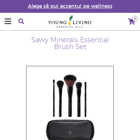
Alege să pui accentul pe wellness
0
Savvy Minerals Essential
Brush Set