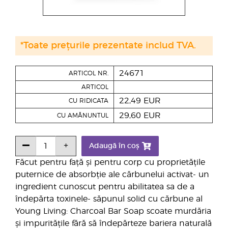
*Toate prețurile prezentate includ TVA.
24671
ARTICOL NR.
ARTICOL
22,49 EUR
CU RIDICATA
29,60 EUR
CU AMĂNUNTUL
Adaugă în coș
Făcut pentru față și pentru corp cu proprietățile
puternice de absorbție ale cărbunelui activat- un
ingredient cunoscut pentru abilitatea sa de a
îndepărta toxinele- săpunul solid cu cărbune al
Young Living: Charcoal Bar Soap scoate murdăria
și impuritățile fără să îndepărteze bariera naturală