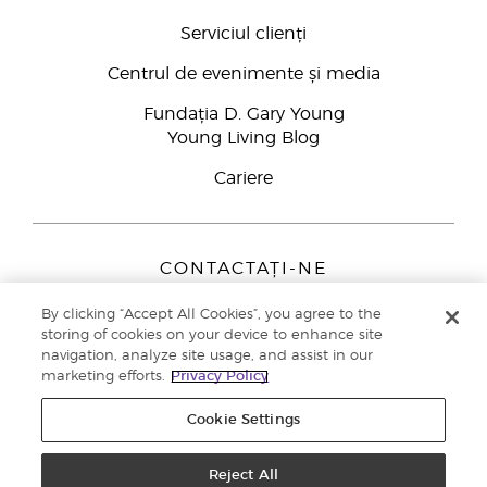
Serviciul clienți
Centrul de evenimente și media
Fundația D. Gary Young
Young Living Blog
Cariere
CONTACTAȚI-NE
Young Living Europe B.V.
By clicking “Accept All Cookies”, you agree to the
Peizerweg 97
storing of cookies on your device to enhance site
9727 AJ Groningen
navigation, analyze site usage, and assist in our
Netherlands
marketing efforts.
Privacy Policy
Înscriere Brand Partners
0800 890113
Cookie Settings
Drepturi de autor © 2021 Young Living Essential Oils. Toate drepturile
rezervate. |
Politica de confidențialitate
Reject All