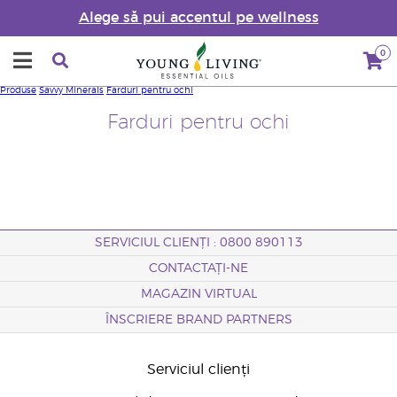
Alege să pui accentul pe wellness
0
Produse
Savvy Minerals
Farduri pentru ochi
Farduri pentru ochi
SERVICIUL CLIENȚI : 0800 890113
CONTACTAȚI-NE
MAGAZIN VIRTUAL
ÎNSCRIERE BRAND PARTNERS
Serviciul clienți