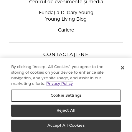
Centrul de evenimente și media
Fundația D. Gary Young
Young Living Blog
Cariere
CONTACTAȚI-NE
Young Living Europe B.V.
By clicking “Accept All Cookies”, you agree to the
Peizerweg 97
storing of cookies on your device to enhance site
9727 AJ Groningen
navigation, analyze site usage, and assist in our
Netherlands
marketing efforts.
Privacy Policy
Înscriere Brand Partners
0800 890113
Cookie Settings
Drepturi de autor © 2021 Young Living Essential Oils. Toate drepturile
rezervate. |
Politica de confidențialitate
Reject All
Accept All Cookies