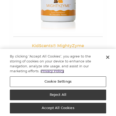
KidScents® MightyZyme
By clicking “Accept All Cookies”, you agree to the
Află mai multe
storing of cookies on your device to enhance site
navigation, analyze site usage, and assist in our
marketing efforts.
Privacy Policy
Cookie Settings
Reject All
Mai multe despre
Accept All Cookies