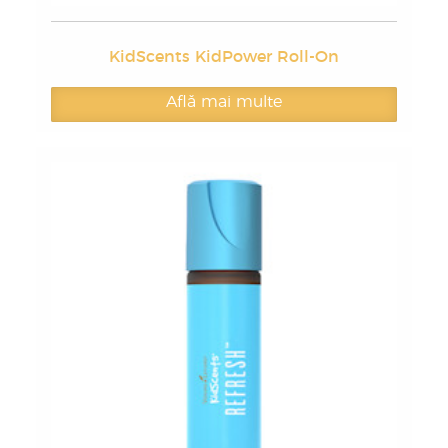
KidScents KidPower Roll-On
Află mai multe