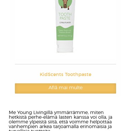
KidScents Toothpaste
Află mai multe
Me Young Livingillä ymmärrämme, miten
hetkistä perhe-elämä lasten kanssa voi olla, ja
olemme ylpeistä siitä, että voimme helpottaa
vanhempien arkea tarjoamalla erinomaisia ja