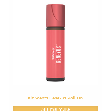
KidScents GeneYus Roll-On
Află mai multe