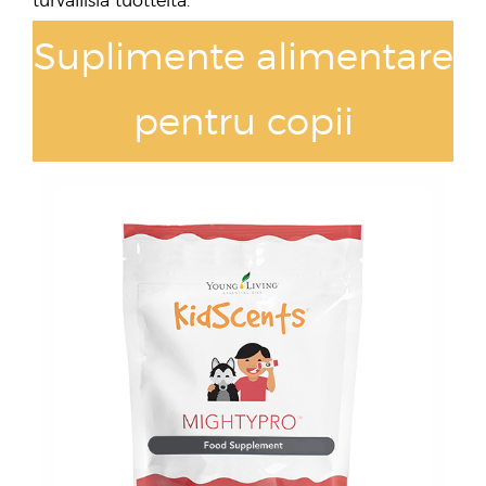
turvallisia tuotteita.
Suplimente alimentare
pentru copii