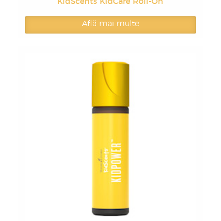
KidScents KidCare Roll-On
Află mai multe