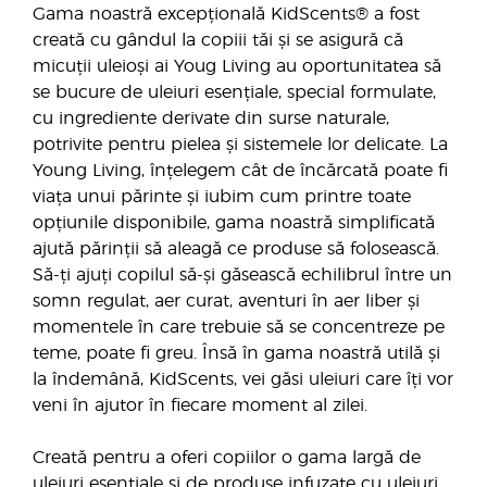
Gama noastră excepțională KidScents® a fost
creată cu gândul la copiii tăi și se asigură că
micuții uleioși ai Youg Living au oportunitatea să
se bucure de uleiuri esențiale, special formulate,
cu ingrediente derivate din surse naturale,
potrivite pentru pielea și sistemele lor delicate. La
Young Living, înțelegem cât de încărcată poate fi
viața unui părinte și iubim cum printre toate
opțiunile disponibile, gama noastră simplificată
ajută părinții să aleagă ce produse să folosească.
Să-ți ajuți copilul să-și găsească echilibrul între un
somn regulat, aer curat, aventuri în aer liber și
momentele în care trebuie să se concentreze pe
teme, poate fi greu. Însă în gama noastră utilă și
la îndemână, KidScents, vei găsi uleiuri care îți vor
veni în ajutor în fiecare moment al zilei.
Creată pentru a oferi copiilor o gama largă de
uleiuri esențiale și de produse infuzate cu uleiuri