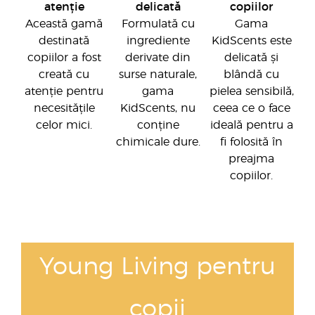
atenție
delicată
copiilor
Această gamă
Formulată cu
Gama
destinată
ingrediente
KidScents este
copiilor a fost
derivate din
delicată și
creată cu
surse naturale,
blândă cu
atenție pentru
gama
pielea sensibilă,
necesitățile
KidScents, nu
ceea ce o face
celor mici.
conține
ideală pentru a
chimicale dure.
fi folosită în
preajma
copiilor.
Young Living pentru
copii