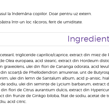
usul la îndemâna copiilor. Doar pentru uz extern.
ăstra într-un loc răcoros, ferit de umiditate.
Ingredien
cetearil, trigliceride caprilice/caprice, extract din miez de 
 de Olea europaea, acid stearic, extract din Hordeum distichon
 graveolens, ulei din flori de Cananga odorata, acid levul
t din scoarță de Phellodendron amurense, unt de Butyros
eriim, ulei din lemn de Santalum album, acid p-anisic, hi
de sodiu, ulei din semințe de Lycium barbarum, extract din
 din flori de Citrus aurantium dulcis, extract din Hyperic
ct din frunze de Ginkgo biloba, fitat de sodiu, acetat de toc
iu, acid citric.