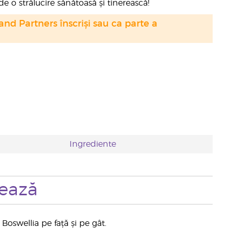
 o strălucire sănătoasă și tinerească!
nd Partners înscriși sau ca parte a
Ingrediente
zează
Boswellia pe față și pe gât.