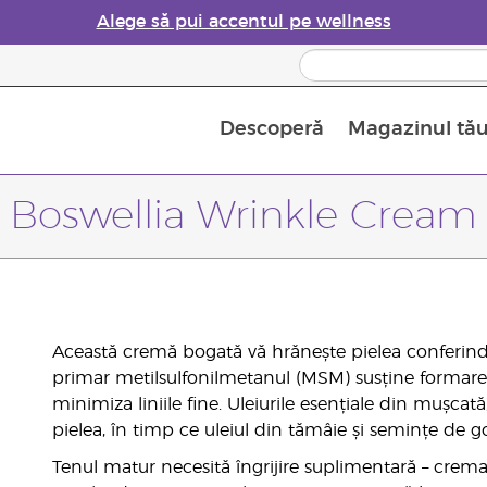
Alege să pui accentul pe wellness
Descoperă
Magazinul tă
Siguranța Utilizării Uleiurilor Esențiale
Ghid pentru aromatizatoarele de uleiuri esențiale
Ultima șansă: 50% reducere la produse de îngrijire a pielii
Află mai multe despre
Ghidul sup
Cum se folosesc uleiur
Boswellia Wrinkle Cream
Această cremă bogată vă hrănește pielea conferindu-
primar metilsulfonilmetanul (MSM) susține formarea
minimiza liniile fine. Uleiurile esențiale din mușcat
pielea, în timp ce uleiul din tămâie și semințe de g
Tenul matur necesită îngrijire suplimentară – crema a