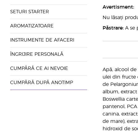
Avertisment:
SETURI STARTER
Nu lăsați prod
AROMATIZATOARE
Păstrare:
A se p
INSTRUMENTE DE AFACERI
ÎNGRIJIRE PERSONALĂ
CUMPĂRĂ CE AI NEVOIE
Apă, alcool de 
ulei din fructe
CUMPĂRĂ DUPĂ ANOTIMP
de Pelargonium
album, extrac
Boswellia cart
pantenol, PCA 
canina, extract
de mare), extra
hidroxid de sod