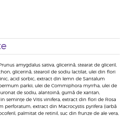
te
Prunus amygdalus sativa, glicerină, stearat de gliceril,
, glicerină, stearoil de sodiu lactilat, ulei din flori
inic, acid sorbic, extract din lemn de Santalum
permum parkii, ulei de Commiphora myrrha, ulei de
aluronat de sodiu, alantoină, gumă de xantan,
 semințe de Vitis vinifera, extract din flori de Rosa
um perforatum, extract din Macrocystis pyrifera (iarbă
oferil, palmitat de retinil, suc din frunze de ale vera,