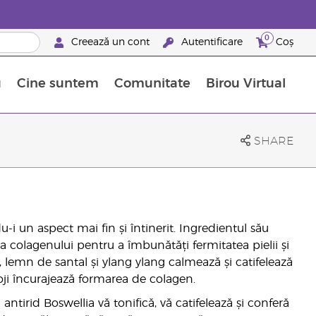
0
Creează un cont
Autentificare
Coș
u
Cine suntem
Comunitate
Birou Virtual
 nutrienți
limentelor alimentare Young Living
ile esențiale
Avansări la niveluri ierarhice superioare
Evenimente de recunoaștere
Avantajele unui Brand Partner Young Living
SHARE
i un aspect mai fin și întinerit. Ingredientul său
 colagenului pentru a îmbunătăți fermitatea pielii și
ă, lemn de santal și ylang ylang calmează și catifelează
oji încurajează formarea de colagen.
ntirid Boswellia vă tonifică, vă catifelează și conferă