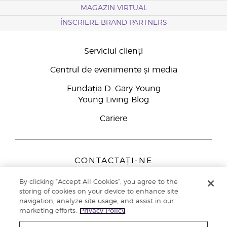
MAGAZIN VIRTUAL
ÎNSCRIERE BRAND PARTNERS
Serviciul clienți
Centrul de evenimente și media
Fundația D. Gary Young
Young Living Blog
Cariere
CONTACTAȚI-NE
Young Living Europe B.V.
By clicking “Accept All Cookies”, you agree to the
Peizerweg 97
storing of cookies on your device to enhance site
9727 AJ Groningen
navigation, analyze site usage, and assist in our
Netherlands
marketing efforts.
Privacy Policy
Înscriere Brand Partners
0800 890113