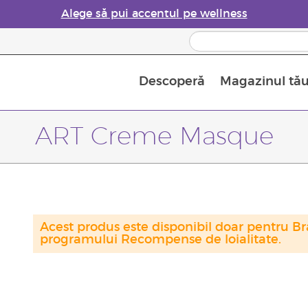
Alege să pui accentul pe wellness
Descoperă
Magazinul tă
Siguranța Utilizării Uleiurilor Esențiale
Ghid pentru aromatizatoarele de uleiuri esențiale
Ultima șansă: 50% reducere la produse de îngrijire a pielii
Află mai multe despre
Ghidul sup
Cum se folosesc uleiur
ART Creme Masque
Acest produs este disponibil doar pentru Bra
programului Recompense de loialitate.