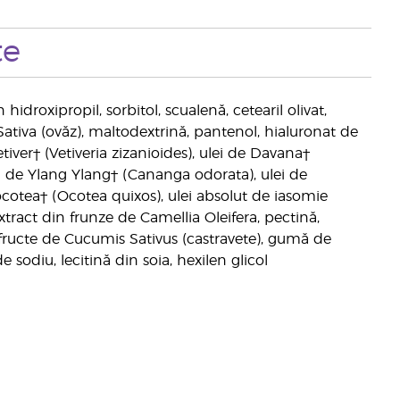
te
hidroxipropil, sorbitol, scualenă, cetearil olivat,
Sativa (ovăz), maltodextrină, pantenol, hialuronat de
iver† (Vetiveria zizanioides), ulei de Davana†
 de Ylang Ylang† (Cananga odorata), ulei de
ocotea† (Ocotea quixos), ulei absolut de iasomie
tract din frunze de Camellia Oleifera, pectină,
de fructe de Cucumis Sativus (castravete), gumă de
e sodiu, lecitină din soia, hexilen glicol