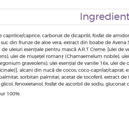
Ingredien
e caprilice/caprice, carbonat de dicaprilil, fosfat de amidon 
, suc din frunze de aloe vera, extract din boabe de Avena 
de uleiuri esențiale pentru mască A.R.T Creme: [ulei de vet
lens), ulei de mușețel roman† (Chamaemelum nobile), ulei
gonium graveolens), ulei esențial de vanilie 16x, ulei de 
inale)], alcani din nucă de cocos, coco-caprilat/caprat, ex
l palmitat, sorbitan palmitat, acetat de tocoferil, extract 
 glicol, fenoxietanol, fosfat de ascorbil de sodiu, gluconat d
 pur 100%