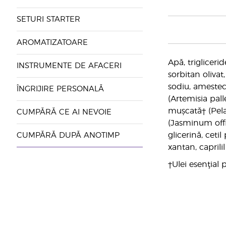
SETURI STARTER
AROMATIZATOARE
Apă, triglicerid
INSTRUMENTE DE AFACERI
sorbitan olivat
sodiu, amestec 
ÎNGRIJIRE PERSONALĂ
(Artemisia pal
mușcată† (Pelar
CUMPĂRĂ CE AI NEVOIE
(Jasminum offic
glicerină, ceti
CUMPĂRĂ DUPĂ ANOTIMP
xantan, caprilil
†Ulei esenţial