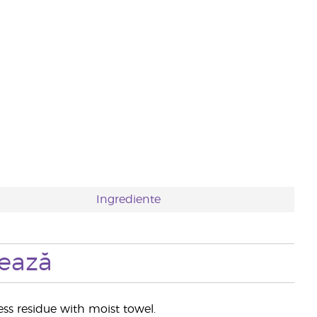
Ingrediente
zează
ess residue with moist towel.