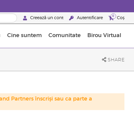
0
Creează un cont
Autentificare
Coș
u
Cine suntem
Comunitate
Birou Virtual
 nutrienți
limentelor alimentare Young Living
ile esențiale
Avansări la niveluri ierarhice superioare
Evenimente de recunoaștere
Avantajele unui Brand Partner Young Living
SHARE
nd Partners înscriși sau ca parte a