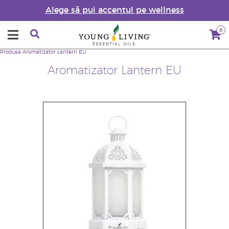
Alege să pui accentul pe wellness
0
Produse
Aromatizator Lantern EU
Aromatizator Lantern EU