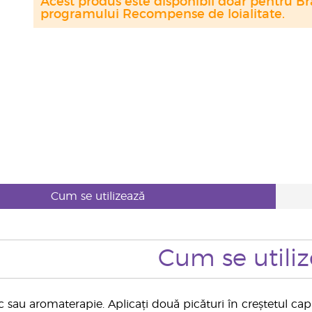
Acest produs este disponibil doar pentru Bra
programului Recompense de loialitate.
Cum se utilizează
Cum se utili
 sau aromaterapie. Aplicați două picături în creștetul capu