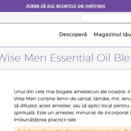
Alege să pui accentul pe wellness
Descoperă
Magazinul tă
Siguranța Utilizării Uleiurilor Esențiale
Ghid pentru aromatizatoarele de uleiuri esențiale
Ultima șansă: 50% reducere la produse de îngrijire a pielii
Află mai multe despre
Ghidul sup
Cum se folosesc uleiur
Wise Men Essential Oil Bl
Unul din cele mai bogate amestecuri ale noastre, ins
Wise Men conține lemn de santal, tămâie, mir, ienu
să difuzezi acest amestec sau să aplici local pentr
spirituală. Este un amestec minunat de incorporat în
îmbunătățirea practicii tale.