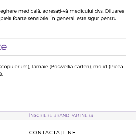
raveghere medicală, adresați-vă medicului dvs. Diluarea
elii foarte sensibile. În general, este sigur pentru
te
opulorum), tămâie (Boswellia carteri), molid (Picea
ă.
ÎNSCRIERE BRAND PARTNERS
CONTACTAȚI-NE