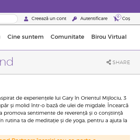
0
Creează un cont
Autentificare
Coș
u
Cine suntem
Comunitate
Birou Virtual
 nutrienți
limentelor alimentare Young Living
ile esențiale
Avansări la niveluri ierarhice superioare
Evenimente de recunoaștere
Avantajele unui Brand Partner Young Living
end
SHARE
pirat de experiențele lui Gary în Orientul Mijlociu, 3
păr și molid într-o bază de ulei de migdale. Încearcă
u a promova sentimente de reverență și o conștiință
 rutina ta de meditație și de yoga, pentru a ajuta la