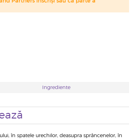
nd Partners înscriși sau ca parte a
Ingrediente
zează
lui, în spatele urechilor, deasupra sprâncenelor, în