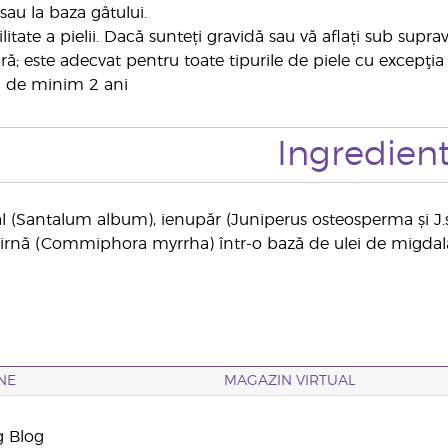
sau la baza gâtului.
ilitate a pielii. Dacă sunteți gravidă sau vă aflați sub sup
ă; este adecvat pentru toate tipurile de piele cu excepţia pi
ta de minim 2 ani
Ingredien
 (Santalum album), ienupăr (Juniperus osteosperma și J.sc
irnă (Commiphora myrrha) într-o bază de ulei de migdal
NE
MAGAZIN VIRTUAL
g Blog