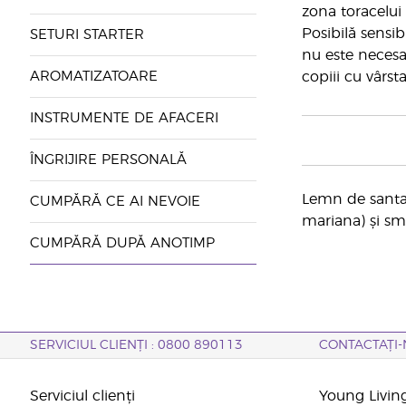
zona toracelui 
Posibilă sensib
SETURI STARTER
nu este necesar
AROMATIZATOARE
copiii cu vârs
INSTRUMENTE DE AFACERI
ÎNGRIJIRE PERSONALĂ
Lemn de santal
CUMPĂRĂ CE AI NEVOIE
mariana) și sm
CUMPĂRĂ DUPĂ ANOTIMP
SERVICIUL CLIENȚI : 0800 890113
CONTACTAȚI-
Serviciul clienți
Young Livin